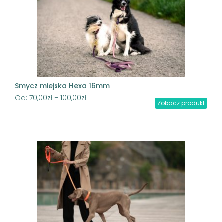
Smycz miejska Hexa 16mm
Od:
70,00
zł
–
100,00
zł
Zobacz produkt