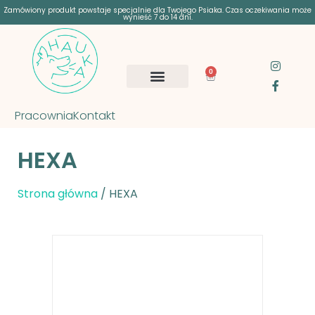
Zamówiony produkt powstaje specjalnie dla Twojego Psiaka. Czas oczekiwania może
wynieść 7 do 14 dni.
0
Pracownia
Kontakt
HEXA
Strona główna
/ HEXA