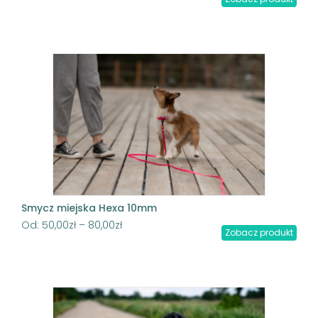
Smycz miejska Hexa 10mm
Od:
50,00
zł
–
80,00
zł
Zobacz produkt