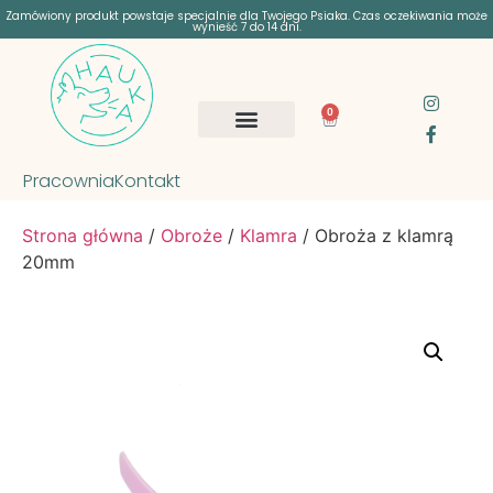
Zamówiony produkt powstaje specjalnie dla Twojego Psiaka. Czas oczekiwania może
wynieść 7 do 14 dni.
0
Pracownia
Kontakt
Strona główna
/
Obroże
/
Klamra
/ Obroża z klamrą
20mm