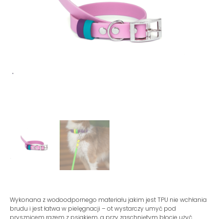
Wykonana z wodoodpornego materiału jakim jest TPU nie wchłania
brudu i jest łatwa w pielęgnacji – ot wystarczy umyć pod
prysznicem razem z psiakiem, a przy zaschniętym błocie użyć