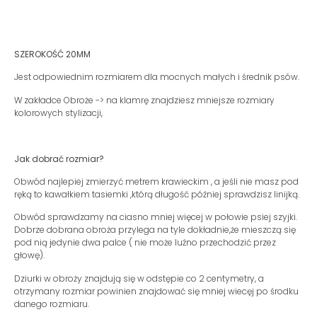
SZEROKOŚĆ 20MM
Jest odpowiednim rozmiarem dla mocnych małych i średnik psów.
W zakładce Obroże -> na klamrę znajdziesz mniejsze rozmiary
kolorowych stylizacji,
Jak dobrać rozmiar?
Obwód najlepiej zmierzyć metrem krawieckim , a jeśli nie masz pod
ręką to kawałkiem tasiemki ,którą długość później sprawdzisz linijką.
Obwód sprawdzamy na ciasno mniej więcej w połowie psiej szyjki.
Dobrze dobrana obroża przylega na tyle dokładnie,że mieszczą się
pod nią jedynie dwa palce ( nie może luźno przechodzić przez
głowę).
Dziurki w obroży znajdują się w odstępie co 2 centymetry, a
otrzymany rozmiar powinien znajdować się mniej wiecęj po środku
danego rozmiaru.