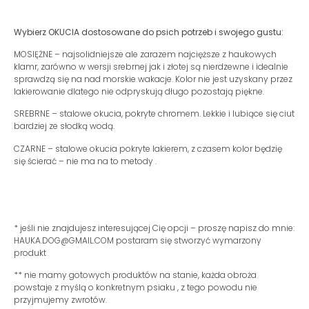
Wybierz OKUCIA dostosowane do psich potrzeb i swojego gustu:
MOSIĘŻNE – najsolidniejsze ale zarazem najcięższe z haukowych
klamr, zarówno w wersji srebrnej jak i złotej są nierdzewne i idealnie
sprawdzą się na nad morskie wakacje. Kolor nie jest uzyskany przez
lakierowanie dlatego nie odpryskują długo pozostają piękne.
SREBRNE – stalowe okucia, pokryte chromem. Lekkie i lubiące się ciut
bardziej ze słodką wodą.
CZARNE – stalowe okucia pokryte lakierem, z czasem kolor będzię
się ścierać – nie ma na to metody .
* jeśli nie znajdujesz interesującej Cię opcji – proszę napisz do mnie:
HAUKA.DOG@GMAIL.COM postaram się stworzyć wymarzony
produkt
** nie mamy gotowych produktów na stanie, każda obroża
powstaje z myślą o konkretnym psiaku , z tego powodu nie
przyjmujemy zwrotów.