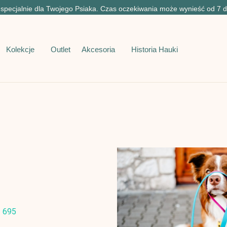
pecjalnie dla Twojego Psiaka. Czas oczekiwania może wynieść od 7 d
Kolekcje
Outlet
Akcesoria
Historia Hauki
1 695