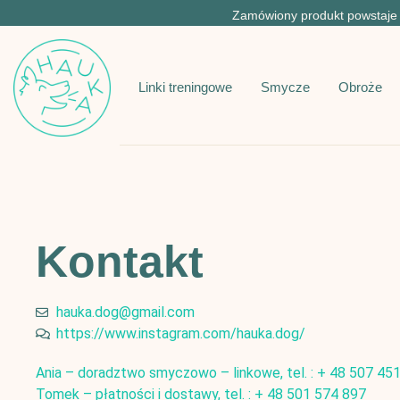
Zamówiony produkt powstaje s
Linki treningowe
Smycze
Obroże
Kontakt
hauka.dog@gmail.com
https://www.instagram.com/hauka.dog/
Ania – doradztwo smyczowo – linkowe, tel. : + 48 507 45
Tomek – płatności i dostawy, tel. : + 48 501 574 897