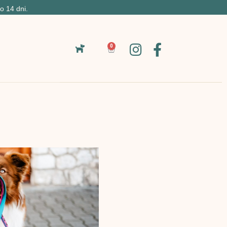
o 14 dni.
0