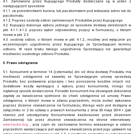
4.1. Zamówione przez Kupującego Produkty dostarczane są w jeden z
następujących sposobów:
4.1.1. za pośrednictwem kuriera; lub paczkomatem pod wskazany adres lub do
paczkomatu.
4.1.2. Poprzez osobisty odbiór zamówionych Produktów przez Kupującego
4.2. Kupujący dokonuje wyboru jednego ze sposobów dostawy określonych w
pkt. 4.1.1.-4.1.2. poprzez wybór odpowiedniej pozycji w formularzu, o którym
mowa w pkt. 2.3.
4.3. osobisty odbiór, o którym mowa w pkt. 4.1.2., możliwy jest wyłącznie po
wcześniejszym uzgodnieniu przez Kupującego ze Sprzedającym terminu
odbioru. W razie braku takiego uzgodnienia Sprzedający nie gwarantuje
możliwości osobistego odbioru Produktu.
5. Prawo odstąpienia
5.1. Konsument w terminie 14 (czternastu) dni od dnia dostawy Produktu ma
możliwość odstąpienia od zawartej ze Sprzedającym umowy sprzedaży
Produktu bez podawania przyczyny i bez ponoszenia kosztów innych niż:
dodatkowe koszty wynikające z wyboru przez konsumenta, innego niż
najtańszy sposób dostarczenia. Ponadto konsument ma obowiązek dokonania
zapłaty za świadczenia spełnione do chwili odstąpienia od umowy. Prawo
odstąpienia, o którym mowa w zdaniu poprzednim, może zostać wykonane
poprzez złożenie oświadczenia na formularzu, którego wzór jest dostępny w
załączniku nr 2 do ustawy o prawach konsumenta z dnia 30 maja 2014 r. (jak
również jest udostępniany Konsumentowi każdorazowo przed złożeniem
Zamówienia) lub przez złożenie oświadczenia na stronie internetowej:
www.hauka.dog
, przy czym do zachowania terminu wskazanego w zdaniu
poprzednim wystarczające jest wysłanie oświadczenia przed jego upływem na