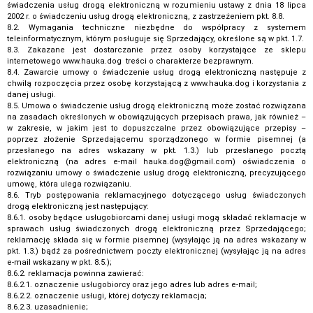
świadczenia usług drogą elektroniczną w rozumieniu ustawy z dnia 18 lipca
2002 r. o świadczeniu usług drogą elektroniczną, z zastrzeżeniem pkt. 8.8.
8.2. Wymagania techniczne niezbędne do współpracy z systemem
teleinformatycznym, którym posługuje się Sprzedający, określone są w pkt. 1.7.
8.3. Zakazane jest dostarczanie przez osoby korzystające ze sklepu
internetowego www.hauka.dog treści o charakterze bezprawnym.
8.4. Zawarcie umowy o świadczenie usług drogą elektroniczną następuje z
chwilą rozpoczęcia przez osobę korzystającą z www.hauka.dog i korzystania z
danej usługi.
8.5. Umowa o świadczenie usług drogą elektroniczną może zostać rozwiązana
na zasadach określonych w obowiązujących przepisach prawa, jak również –
w zakresie, w jakim jest to dopuszczalne przez obowiązujące przepisy –
poprzez złożenie Sprzedającemu sporządzonego w formie pisemnej (a
przesłanego na adres wskazany w pkt. 1.3.) lub przesłanego pocztą
elektroniczną (na adres e-mail hauka.dog@gmail.com) oświadczenia o
rozwiązaniu umowy o świadczenie usług drogą elektroniczną, precyzującego
umowę, która ulega rozwiązaniu.
8.6. Tryb postępowania reklamacyjnego dotyczącego usług świadczonych
drogą elektroniczną jest następujący:
8.6.1. osoby będące usługobiorcami danej usługi mogą składać reklamacje w
sprawach usług świadczonych drogą elektroniczną przez Sprzedającego;
reklamację składa się w formie pisemnej (wysyłając ją na adres wskazany w
pkt. 1.3.) bądź za pośrednictwem poczty elektronicznej (wysyłając ją na adres
e-mail wskazany w pkt. 8.5.);
8.6.2. reklamacja powinna zawierać:
8.6.2.1. oznaczenie usługobiorcy oraz jego adres lub adres e-mail;
8.6.2.2. oznaczenie usługi, której dotyczy reklamacja;
8.6.2.3. uzasadnienie;