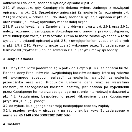
odniesieniu do której zachodzi sytuacja opisana w pkt. 2.8.
2.10. W przypadku gdy Kupujący nie dokona wyboru żadnego z rozwiązań
opisanych w pkt. 2.9, Sprzedający unieważni Zamówienie (w rozumieniu pkt.
2.11.) w części, w odniesieniu do której zachodzi sytuacja opisana w pkt. 2.9.
oraz zrealizuje umowę sprzedaży w pozostałej części.
2.11. Przez unieważnienie Zamówienia, o którym mowa w pkt. 2.9.1. oraz 2.9.2.,
należy rozumieć przysługujące Sprzedającemu umowne prawo odstąpienia,
które niniejszym zostaje zastrzeżone. Prawo to może zostać wykonane w razie
wystąpienia sytuacji opisanej w pkt. 2.8., z uwzględnieniem zasad określonych
w pkt. 2.9. i 2.10. Prawo to może zostać wykonane przez Sprzedającego w
terminie 30 (trzydziestu) dni od zawarcia z Kupującym umowy sprzedaży.
3. Ceny i płatności
3.1. Ceny Produktów podawane są w polskich złotych (PLN) i są cenami brutto.
Podane ceny Produktów nie uwzględniają kosztów dostawy, które są zależne
od wybranego sposobu realizacji zamówienia, wartości zamówienia,
przewoźnika oraz wagi Produktów. Całkowita cena wraz ze wszystkimi
kosztami, w szczególności kosztami dostawy, jest podana po wypełnieniu
przez Kupującego formularza dostępnego na stronie internetowej wskazanej w
pkt. 1.2. Regulaminu, bezpośrednio przed kliknięciem przez Kupującego
przycisku „Kupuję i płacę”.
3.2. do wyboru Kupującego pozostają następujące sposoby zapłaty:
3.2.1. przelew zwykły – uiszczany na rachunek bankowy Sprzedającego o
numerze:
65 1140 2004 0000 3202 8502 6665
4. Dostawa