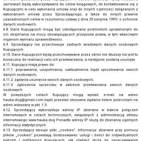
zamówień będą wykorzystywane do celów księgowych, do kontaktowania się z
Kupującymi w celu wykonania umowy oraz do innych czynności związanych z
wykonaniem umowy przez Sprzedającego, a także do innych prawnie
uzasadnionych celów w rozumieniu ustawy z dnia 29 sierpnia 1997r. o ochronie
danych osobowych.
6.8. Dane Kupujących mogą być udostępniane podmiotom uprawnionym do
ich otrzymania na mocy obowiązujących przepisów prawa, w tym właściwym
organom wymiaru sprawiedliwości.
6.9. Sprzedający nie przechowuje żadnych wrażliwych danych osobowych
Kupujących.
6.10. Dane Kupujących będą przechowywane przez okres nie dłuższy niż jest to
konieczne do realizacji celu ich przetwarzania, a następnie zostaną usunięte.
6.11. Kupujący mają prawo do:
6.11.1. poprawiania, uzupełniania, uaktualnienia bądź sprostowania swoich
danych osobowych;
6.11.2. żądania usunięcia swoich danych osobowych;
6.11.3. zgłoszenia sprzeciwu w zakresie przetwarzana swoich danych
osobowych.
W powyższych celach Kupujący mogą wysłać e-mail na adres
hauka.dog@gmail.com bądź przesłać stosowne żądanie listem poleconym na
adres wskazany w pkt. 1.3.
6.12. Sprzedający wykorzystuje adresy IP zbierane w trakcie połączeń
internetowych w celach technicznych, związanych z administracją sklepu
internetowego www.hauka.dog Ponadto adresy IP służą do zbierania ogólnych
informacji statystycznych.
6.13. Sprzedający stosuje pliki „cookies”. Informacje zbierane przy pomocy
plików „cookies” pozwalają dostosowywać usługi i treści do indywidualnych
potrzeb i preferencji Kupujących, jak również służą do opracowywania