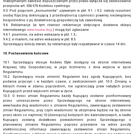
maksymalnym zakresie dopuszczalnym przez prawo wyłącza się zastosowanie
przepisów art. 556-576 Kodeksu cywilnego.
9.3. Pod pojęciem „konsumenta” używanym w pkt. 9.1. i 9.2. należy rozumieć
osobę fizyczną dokonującą z przedsiębiorcą czynności prawnej niezwiązanej
bezpośrednio z jej działalnością gospodarczą lub zawodową.
9.4. Reklamacje (w tym również reklamacje dotyczące działania sklepu
internetowego
www.hauka.dog
) mogą być zgłaszane:
9.4.1. pisemnie, na adres wskazany w pkt. 1.3.;
9.4.2. e-mailem, na adres wskazany w pkt. 8.5.
Sprzedający dołoży starań, by reklamacje były rozpatrywane w czasie 14 dni.
10. Postanowienia końcowe
10.1. Sprzedający stosuje Kodeks Etyki dostępny na stronie internetowej
Krajowej Izby Gospodarczej, w jego brzmieniu z dnia wejścia w życie
Regulaminu.
10.2. Sprzedający może zmienić Regulamin bez zgody Kupujących, bez
podania przyczyn i w każdym czasie, z zastrzeżeniem pkt. 10.3. Zmiany, o
których mowa w zdaniu poprzednim, nie ograniczają praw nabytych przez
Kupujących przed wejściem zmian w życie.
10.3. O treści zmian Regulaminu każdy Kupujący zostanie poinformowany
przez umieszczenie przez Sprzedającego na stronie internetowej:
www.hauka.dog wiadomości o zmianie Regulaminu, zawierającej zestawienie
zmian Regulaminu, przy czym wiadomość ta utrzymana będzie na tej stronie
przez okres co najmniej 10 (dziesięciu) kolejnych dni kalendarzowych, a nadto
Kupujący zostaną dodatkowo powiadomieni przez Sprzedającego o
planowanej zmianie Regulaminu poprzez przesłanie na adres poczty
elektronicznej informacji zawierającej zestawienie zmian Regulaminu.