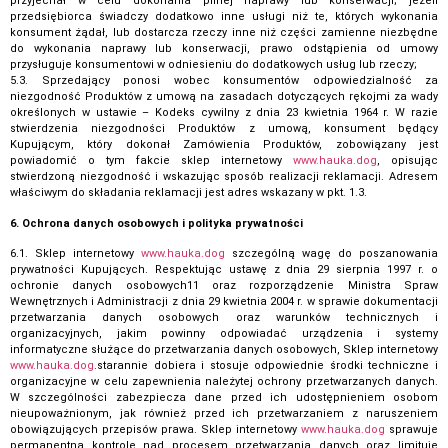
przyjechał w celu dokonania pilnej naprawy lub konserwacji; jeżeli
przedsiębiorca świadczy dodatkowo inne usługi niż te, których wykonania
konsument żądał, lub dostarcza rzeczy inne niż części zamienne niezbędne
do wykonania naprawy lub konserwacji, prawo odstąpienia od umowy
przysługuje konsumentowi w odniesieniu do dodatkowych usług lub rzeczy;
5.3. Sprzedający ponosi wobec konsumentów odpowiedzialność za
niezgodność Produktów z umową na zasadach dotyczących rękojmi za wady
określonych w ustawie – Kodeks cywilny z dnia 23 kwietnia 1964 r. W razie
stwierdzenia niezgodności Produktów z umową, konsument będący
Kupującym, który dokonał Zamówienia Produktów, zobowiązany jest
powiadomić o tym fakcie sklep internetowy
www.hauka.dog
, opisując
stwierdzoną niezgodność i wskazując sposób realizacji reklamacji. Adresem
właściwym do składania reklamacji jest adres wskazany w pkt. 1.3.
6. Ochrona danych osobowych i polityka prywatności
6.1. Sklep internetowy
www.hauka.dog
szczególną wagę do poszanowania
prywatności Kupujących. Respektując ustawę z dnia 29 sierpnia 1997 r. o
ochronie danych osobowych11 oraz rozporządzenie Ministra Spraw
Wewnętrznych i Administracji z dnia 29 kwietnia 2004 r. w sprawie dokumentacji
przetwarzania danych osobowych oraz warunków technicznych i
organizacyjnych, jakim powinny odpowiadać urządzenia i systemy
informatyczne służące do przetwarzania danych osobowych, Sklep internetowy
www.hauka.dog
.starannie dobiera i stosuje odpowiednie środki techniczne i
organizacyjne w celu zapewnienia należytej ochrony przetwarzanych danych.
W szczególności zabezpiecza dane przed ich udostępnieniem osobom
nieupoważnionym, jak również przed ich przetwarzaniem z naruszeniem
obowiązujących przepisów prawa. Sklep internetowy
www.hauka.dog
sprawuje
permanentną kontrolę nad procesem przetwarzania danych oraz limituje