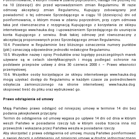
Poinformowanie, o którym mowa w zdaniu poprzednim, nastąpi nie później niż
na 10 (dziesięć) dni przed wprowadzeniem zmian Regulaminu. W razie
odmowy akceptacji zmian Regulaminu, Kupujący zobowiązany jest
powiadomić o tej odmowie Sprzedającego w ciągu 10 (dziesięciu) dni od
poinformowania, o którym mowa w zdaniu poprzednim, przy czym odmowa
taka jest równoznaczna z rezygnacją Kupującego z korzystania ze sklepu
internetowego www.hauka.dog i upoważnieniem Sprzedającego do usunięcia
konta Kupującego z serwisu. Brak takiej odmowy jest równoznaczny z
akceptacją proponowanych przez Sprzedającego zmian Regulaminu.
10.4. Powołane w Regulaminie bez bliższego oznaczenia numery punktów
(pkt.) oznaczają odpowiednie jednostki redakcyjne Regulaminu.
10.5. Wszystkie nazwy i opisy Produktów oraz logotypy poszczególnych marek
używane są w celach identyfikacyjnych i mogą podlegać ochronie na
podstawie przepisów ustawy z dnia 30 czerwca 2000 r. – Prawo własności
przemysłowej.
10.6. Wszystkie osoby korzystające ze sklepu internetowego www.hauka.dog
mogą uzyskać dostęp do Regulaminu w każdym czasie za pośrednictwem
odsyłacza zamieszczonego na stronie internetowej: www.hauka.dog
skopiować treść do pliku oraz wydrukować go.
Prawo odstąpienia od umowy
Mają Państwo prawo odstąpić od niniejszej umowy w terminie 14 dni bez
podania jakiejkolwiek przyczyny.
Termin do odstąpienia od umowy wygasa po upływie 14 dni od dnia w którym
weszli Państwo w posiadanie rzeczy lub w którym osoba trzecia inna niż
przewoźnik i wskazana przez Państwa weszła w posiadanie rzeczy.
Aby skorzystać z prawa odstąpienia od umowy, muszą Państwo poinformować
o swojej decyzji o odstąpieniu od niniejszej umowy w drodze jednoznacznego