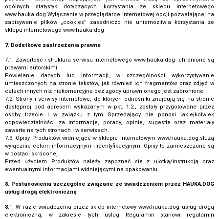
ogólnych statystyk dotyczących korzystania ze sklepu internetowego
www.hauka.dog Wyłączenie w przeglądarce internetowej opcji pozwalającej na
zapisywanie plików „cookies” zasadniczo nie uniemożliwia korzystania ze
sklepu internetowego www.hauka.dog
7. Dodatkowe zastrzeżenia prawne
7.1. Zawartość i struktura serwisu internetowego www.hauka.dog chronione są
prawami autorskimi.
Powielanie danych lub informacji, w szczególności wykorzystywanie
umieszczonych na stronie tekstów, jak również ich fragmentów oraz zdjęć w
celach innych niż niekomercyjne bez zgody uprawnionego jest zabronione.
7.2. Strony i serwisy internetowe, do których odnośniki znajdują się na stronie
dostępnej pod adresem wskazanym w pkt. 1.2., zostały przygotowane przez
osoby trzecie i w związku z tym Sprzedający nie ponosi jakiejkolwiek
odpowiedzialności za informacje, porady, opinie, sugestie oraz materiały
zawarte na tych stronach i w serwisach.
7.3. Opisy Produktów widniejące w sklepie internetowym www.hauka.dog.służą
wyłącznie celom informacyjnym i identyfikacyjnym. Opisy te zamieszczone są
w postaci skróconej.
Przed użyciem Produktów należy zapoznać się z ulotką/instrukcją oraz
ewentualnymi informacjami widniejącymi na opakowaniu.
8. Postanowienia szczególne związane ze świadczeniem przez HAUKA.DOG
usług drogą elektroniczną
8
.1. W razie świadczenia przez sklep internetowy www.hauka.dog usług drogą
elektroniczną, w zakresie tych usług Regulamin stanowi regulamin