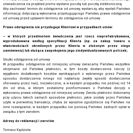
oświadczenia na przykład pismo wysłane pocztą lub pocztą elektroniczną.
Aby zachować termin do odstąpienia od umowy, wystarczy, aby wysłali Państwo
informację dotyczącą wykonania przysługującego Państwu prawa odstąpienia
od umowy przed upływem terminu do odstąpienia od umowy.
Prawo odstąpienia nie przysługuje Klientowi w przypadkach umów:
– w których przedmiotem świadczenia jest rzecz nieprefabrykowana,
wyprodukowana według specyfikacji Klienta (np. za zakup towaru o
właściwościach określonych przez Klienta w złożonym przez niego
zamówieniu) lub służąca zaspokojeniu jego zindywidualizowanych potrzeb;
Skutki odstąpienia od umowy.
W przypadku odstąpienia od niniejszej umowy zwracamy Państwu wszystkie
otrzymane od Państwa płatności, w tym koszty dostarczenia rzeczy (z
wyjątkiem dodatkowych kosztów wynikających z wybranego przez Państwa
sposobu dostarczenia innego niż najtańszy zwykły sposób dostarczenia
oferowany przez nas), niezwłocznie, a w każdym przypadku nie później niż 14
dni od dnia, w którym zostaliśmy poinformowani o Państwa decyzji o
wykonaniu prawa odstąpienia od niniejszej umowy. Zwrotu płatności dokonamy
przy użyciu takich samych sposobów płatności, jakie zostały przez Państwa
użyte w pierwotnej transakcji, chyba że wyraźnie zgodziliście się Państwo na
inne rozwiązanie; w każdym przypadku nie poniosą Państwo żadnych opłat w
związku z tym zwrotem.
Adresy do reklamacji i zwrotów
Tomasz Kądzioła