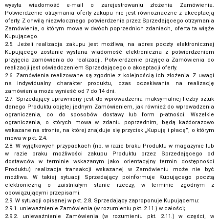
wysyła wiadomość e-mail o zarejestrowaniu złożenia Zamówienia.
Potwierdzenie otrzymania oferty zakupu nie jest równoznaczne z akceptacją
oferty. Z chwilą niezwłocznego potwierdzenia przez Sprzedającego otrzymania
Zamówienia, o którym mowa w dwóch poprzednich zdaniach, oferta ta wiąże
Kupującego.
2.5. Jeżeli realizacja zakupu jest możliwa, na adres poczty elektronicznej
Kupującego zostanie wysłana wiadomość elektroniczna z potwierdzeniem
przyjęcia zamówienia do realizacji. Potwierdzenie przyjęcia Zamówienia do
realizacji jest oświadczeniem Sprzedającego o akceptacji oferty.
2.6. Zamówienia realizowane są zgodnie z kolejnością ich złożenia. Z uwagi
na indywidualny charakter produktu, czas oczekiwania na realizację
zamówienia może wynieść od 7 do 14 dni.
2.7. Sprzedający uprawniony jest do wprowadzenia maksymalnej liczby sztuk
danego Produktu objętej jednym Zamówieniem, jak również do wprowadzenia
ograniczenia, co do sposobów dostawy lub form płatności. Wszelkie
ograniczenia, o których mowa w zdaniu poprzednim, będą każdorazowo
wskazane na stronie, na której znajduje się przycisk „Kupuję i płacę”, o którym
mowa w pkt. 2.4.
2.8. W wyjątkowych przypadkach (np. w razie braku Produktu w magazynie lub
w razie braku możliwości zakupu Produktu przez Sprzedającego od
dostawców w terminie wskazanym jako orientacyjny termin dostępności
Produktu) realizacja transakcji wskazanej w Zamówieniu może nie być
możliwa. W takiej sytuacji Sprzedający poinformuje Kupującego pocztą
elektroniczną o zaistniałym stanie rzeczy, w terminie zgodnym z
obowiązującymi przepisami.
2.9. W sytuacji opisanej w pkt. 2.8. Sprzedający zaproponuje Kupującemu:
2.9.1. unieważnienie Zamówienia (w rozumieniu pkt. 2.11.) w całości;
2.9.2. unieważnienie Zamówienia (w rozumieniu pkt. 2.11.) w części, w