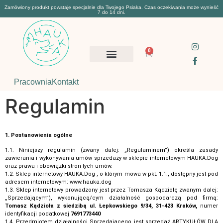
Zamówiony produkt powstaje specjalnie dla Twojego Psiaka. Czas oczekiwania może wynieść
7 do 14 dni.
0
Pracownia
Kontakt
Regulamin
1. Postanowienia ogólne
1.1. Niniejszy regulamin (zwany dalej: „Regulaminem”) określa zasady
zawierania i wykonywania umów sprzedaży w sklepie internetowym HAUKA.Dog
oraz prawa i obowiązki stron tych umów.
1.2. Sklep internetowy HAUKA.Dog , o którym mowa w pkt. 1.1., dostępny jest pod
adresem internetowym: www.hauka.dog
1.3. Sklep internetowy prowadzony jest przez Tomasza Kądziołę zwanym dalej:
„Sprzedającym”), wykonującą/cym działalność gospodarczą pod firmą:
Tomasz Kądzioła z siedzibą ul. Łepkowskiego 9/34, 31-423 Kraków,
numer
identyfikacji podatkowej
7691773440
1.4. Przedmiotem działalności Sprzedającego jest sprzedaż ARTYKUŁÓW DLA