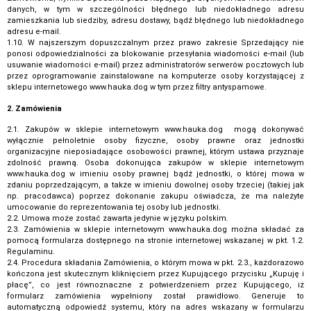
danych, w tym w szczególności błędnego lub niedokładnego adresu
zamieszkania lub siedziby, adresu dostawy, bądź błędnego lub niedokładnego
adresu e-mail.
1.10. W najszerszym dopuszczalnym przez prawo zakresie Sprzedający nie
ponosi odpowiedzialności za blokowanie przesyłania wiadomości e-mail (lub
usuwanie wiadomości e-mail) przez administratorów serwerów pocztowych lub
przez oprogramowanie zainstalowane na komputerze osoby korzystającej z
sklepu internetowego www.hauka.dog w tym przez filtry antyspamowe.
2. Zamówienia
2.1. Zakupów w sklepie internetowym www.hauka.dog mogą dokonywać
wyłącznie pełnoletnie osoby fizyczne, osoby prawne oraz jednostki
organizacyjne nieposiadające osobowości prawnej, którym ustawa przyznaje
zdolność prawną. Osoba dokonująca zakupów w sklepie internetowym
www.hauka.dog w imieniu osoby prawnej bądź jednostki, o której mowa w
zdaniu poprzedzającym, a także w imieniu dowolnej osoby trzeciej (takiej jak
np. pracodawca) poprzez dokonanie zakupu oświadcza, że ma należyte
umocowanie do reprezentowania tej osoby lub jednostki.
2.2. Umowa może zostać zawarta jedynie w języku polskim.
2.3. Zamówienia w sklepie internetowym www.hauka.dog można składać za
pomocą formularza dostępnego na stronie internetowej wskazanej w pkt. 1.2.
Regulaminu.
2.4. Procedura składania Zamówienia, o którym mowa w pkt. 2.3., każdorazowo
kończona jest skutecznym kliknięciem przez Kupującego przycisku „Kupuję i
płacę”, co jest równoznaczne z potwierdzeniem przez Kupującego, iż
formularz zamówienia wypełniony został prawidłowo. Generuje to
automatyczną odpowiedź systemu, który na adres wskazany w formularzu