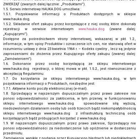
ZWIERZĄT (zwanych dalej łącznie: „Produktami”).
1.5. Serwis internetowy HAUKA.DOG umożliwia:
1.5.1. Pozyskiwanie informacji o Produktach dostępnych w sklepie
www.hauka.dog;
1.5.2. Składanie ofert zakupu przez korzystające z niej osoby, które dokonały
rejestracji w serwisie internetowym
www.hauka.dog
(zwane dalej:
„Kupującymi”).
Dostępne za pośrednictwem strony internetowej, wskazanej w pkt. 1.2.,
informacje, w tym opisy Produktów i oznaczenie ich cen, nie stanowią ofert w
rozumieniu ustawy z dnia 23 kwietnia 1964 r. – Kodeks cywilny , lecz są jedynie
zaproszeniami do złożenia przez Kupującego oferty zakupu (zwanej dalej:
„Zamówieniem”).
1.6. Dokonanie przez osobę korzystającą ze sklepu internetowego
www.hauka.dog rejestracji, o której mowa w pkt. 1.5.2., jest równoznaczne z
akceptacją Regulaminu.
1.7. Do korzystania ze sklepu internetowego www.hauka.dog, w tym
pozyskiwania informacji o Produktach, niezbędne jest:
1.7.1. Aktywne konto poczty elektronicznej (e-mail).
1.8. Sprzedający w najszerszym dopuszczalnym przez prawo zakresie nie
ponosi odpowiedzialności za zakłócenia, w tym przerwy, w funkcjonowaniu
sklepu internetowego www.hauka.dog spowodowane siłą wyższą,
niedozwolonym działaniem osoby lub osób trzecich bądź niekompatybilnością
sklepu internetowego www.hauka.dog z infrastrukturą techniczną osób
korzystających bądź próbujących korzystać z www.hauka.dog
1.9. W najszerszym dopuszczalnym przez prawo zakresie, Sprzedający nie
ponosi odpowiedzialności za niedostarczenie lub opóźnienie w dostarczeniu
przedmiotu.
Zamówienia, wynikłe z podania przez Kupującego błędnych lub niedokładnych