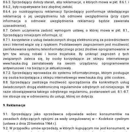
8.6.3. Sprzedający dołoży starań, aby reklamacje, o których mowa w pkt. 8.6.1. i
8.6.2., były rozpatrywane bez zbędnej zwłoki;
8.6.4. po rozstrzygnięciu reklamacji Sprzedający poinformuje składającego
reklamację o jej uwzględnieniu lub odmowie uwzględnienia (przy czym
informacja o odmowie uwzględnienia reklamacji będzie zawierała
uzasadnienie).
8.7. Celem uczynienia zadość wymogom ustawy, o której mowa w pkt. 8.1.,
Sprzedający niniejszym informuje, iż:
8.7.1. korzystanie z usług świadczonych drogą elektroniczną za pośrednictwem
sieci Internet wiąże się z ryzykiem. Podstawowym zagrożeniem jest możliwość
zainfekowania systemu teleinformatycznego przez złośliwe oprogramowanie w
tym tzw. wirusy, robaki i konie trojańskie. By uniknąć zagrożeń z tych
związanych zaleca się, by osoby korzystające ze sklepu internetowego
www.hauka.dog zainstalowały na swoim urządzeniu oprogramowanie
antywirusowe i na bieżąco je aktualizowały.
8.7.2. Sprzedający wprowadza do systemu informatycznego, którym posługuje
się osoba korzystająca z sklepu internetowego www.hauka.dog pliki cookies.
8.8. Sprzedający zastrzega możliwość sporządzenia dla konkretnych usług
świadczonych drogą elektroniczną regulaminów odrębnych od niniejszego. W
razie obowiązywania takiego odrębnego regulaminu, postanowień ust. 8.1.-8.7.
nie stosuje się w odniesieniu do usługi, której on dotyczy.
9. Reklamacje
9.1. Sprzedający jako sprzedawca odpowiada wobec konsumentów na
zasadach dotyczących rękojmi za wady uregulowanej w – Kodeksie cywilnym
(ustawa z dnia 23 kwietnia 1964 r.).
9.2. W przypadku umów sprzedaży, w których kupującym nie jest konsument, w