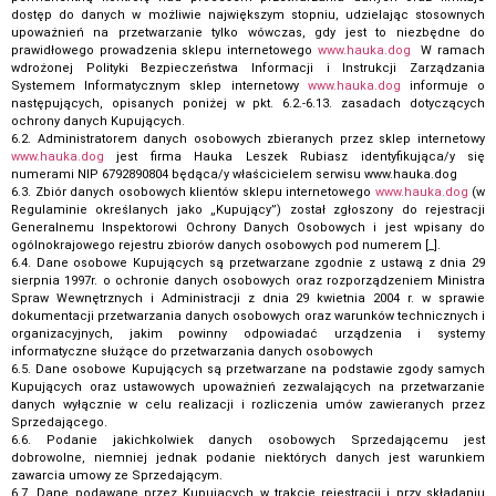
dostęp do danych w możliwie największym stopniu, udzielając stosownych
upoważnień na przetwarzanie tylko wówczas, gdy jest to niezbędne do
prawidłowego prowadzenia sklepu internetowego
www.hauka.dog
W ramach
wdrożonej Polityki Bezpieczeństwa Informacji i Instrukcji Zarządzania
Systemem Informatycznym sklep internetowy
www.hauka.dog
informuje o
następujących, opisanych poniżej w pkt. 6.2.-6.13. zasadach dotyczących
ochrony danych Kupujących.
6.2. Administratorem danych osobowych zbieranych przez sklep internetowy
www.hauka.dog
jest firma Hauka Leszek Rubiasz identyfikująca/y się
numerami NIP 6792890804 będąca/y właścicielem serwisu www.hauka.dog
6.3. Zbiór danych osobowych klientów sklepu internetowego
www.hauka.dog
(w
Regulaminie określanych jako „Kupujący”) został zgłoszony do rejestracji
Generalnemu Inspektorowi Ochrony Danych Osobowych i jest wpisany do
ogólnokrajowego rejestru zbiorów danych osobowych pod numerem [_].
6.4. Dane osobowe Kupujących są przetwarzane zgodnie z ustawą z dnia 29
sierpnia 1997r. o ochronie danych osobowych oraz rozporządzeniem Ministra
Spraw Wewnętrznych i Administracji z dnia 29 kwietnia 2004 r. w sprawie
dokumentacji przetwarzania danych osobowych oraz warunków technicznych i
organizacyjnych, jakim powinny odpowiadać urządzenia i systemy
informatyczne służące do przetwarzania danych osobowych
6.5. Dane osobowe Kupujących są przetwarzane na podstawie zgody samych
Kupujących oraz ustawowych upoważnień zezwalających na przetwarzanie
danych wyłącznie w celu realizacji i rozliczenia umów zawieranych przez
Sprzedającego.
6.6. Podanie jakichkolwiek danych osobowych Sprzedającemu jest
dobrowolne, niemniej jednak podanie niektórych danych jest warunkiem
zawarcia umowy ze Sprzedającym.
6.7. Dane podawane przez Kupujących w trakcie rejestracji i przy składaniu