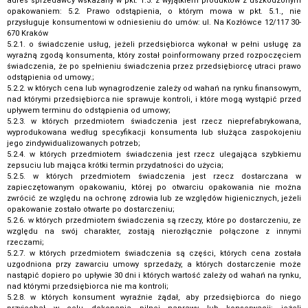
adres sprzedawcy wskazany w pkt. 1.3. z wyjątkiem produktów z uszkodzonym
opakowaniem: 5.2. Prawo odstąpienia, o którym mowa w pkt. 5.1., nie
przysługuje konsumentowi w odniesieniu do umów: ul. Na Kozłówce 12/117 30-
670 Kraków
5.2.1. o świadczenie usług, jeżeli przedsiębiorca wykonał w pełni usługę za
wyraźną zgodą konsumenta, który został poinformowany przed rozpoczęciem
świadczenia, że po spełnieniu świadczenia przez przedsiębiorcę utraci prawo
odstąpienia od umowy.;
5.2.2. w których cena lub wynagrodzenie zależy od wahań na rynku finansowym,
nad którymi przedsiębiorca nie sprawuje kontroli, i które mogą wystąpić przed
upływem terminu do odstąpienia od umowy;
5.2.3. w których przedmiotem świadczenia jest rzecz nieprefabrykowana,
wyprodukowana według specyfikacji konsumenta lub służąca zaspokojeniu
jego zindywidualizowanych potrzeb;
5.2.4. w których przedmiotem świadczenia jest rzecz ulegająca szybkiemu
zepsuciu lub mająca krótki termin przydatności do użycia;
5.2.5. w których przedmiotem świadczenia jest rzecz dostarczana w
zapieczętowanym opakowaniu, której po otwarciu opakowania nie można
zwrócić ze względu na ochronę zdrowia lub ze względów higienicznych, jeżeli
opakowanie zostało otwarte po dostarczeniu;
5.2.6. w których przedmiotem świadczenia są rzeczy, które po dostarczeniu, ze
względu na swój charakter, zostają nierozłącznie połączone z innymi
rzeczami;
5.2.7. w których przedmiotem świadczenia są części, których cena została
uzgodniona przy zawarciu umowy sprzedaży, a których dostarczenie może
nastąpić dopiero po upływie 30 dni i których wartość zależy od wahań na rynku,
nad którymi przedsiębiorca nie ma kontroli;
5.2.8. w których konsument wyraźnie żądał, aby przedsiębiorca do niego