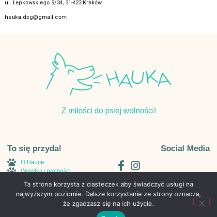
ul. Łepkowskiego 9/34, 31-423 Kraków
hauka.dog@gmail.com
Z miłości do psiej wolności!
To się przyda!
Social Media
O Hauce
Wysyłka i płatności
Regulamin
Ta strona korzysta z ciasteczek aby świadczyć usługi na
Polityka Prywatności
najwyższym poziomie. Dalsze korzystanie ze strony oznacza,
Kontakt
że zgadzasz się na ich użycie.