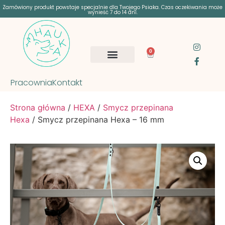
Zamówiony produkt powstaje specjalnie dla Twojego Psiaka. Czas oczekiwania może
wynieść 7 do 14 dni.
0
Pracownia
Kontakt
Strona główna
/
HEXA
/
Smycz przepinana
Hexa
/ Smycz przepinana Hexa – 16 mm