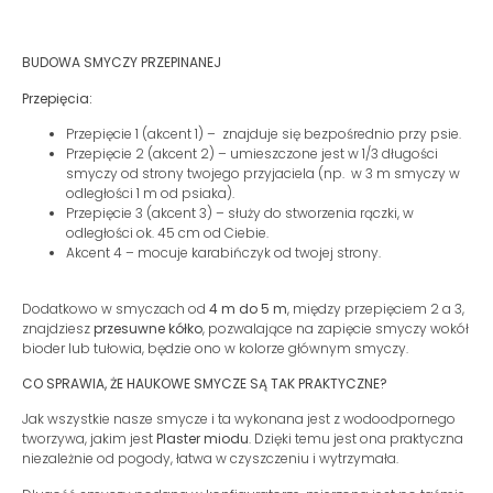
BUDOWA SMYCZY PRZEPINANEJ
Przepięcia:
Przepięcie 1 (akcent 1) – znajduje się bezpośrednio przy psie.
Przepięcie 2 (akcent 2) – umieszczone jest w 1/3 długości
smyczy od strony twojego przyjaciela (np. w 3 m smyczy w
odległości 1 m od psiaka).
Przepięcie 3 (akcent 3) – służy do stworzenia rączki, w
odległości ok. 45 cm od Ciebie.
Akcent 4 – mocuje karabińczyk od twojej strony.
Dodatkowo w smyczach od
4 m do 5 m
, między przepięciem 2 a 3,
znajdziesz
przesuwne kółko
, pozwalające na zapięcie smyczy wokół
bioder lub tułowia, będzie ono w kolorze głównym smyczy.
CO SPRAWIA, ŻE HAUKOWE SMYCZE SĄ TAK PRAKTYCZNE
?
Jak wszystkie nasze smycze i ta wykonana jest z wodoodpornego
tworzywa, jakim jest
Plaster miodu
. Dzięki temu jest ona praktyczna
niezależnie od pogody, łatwa w czyszczeniu i wytrzymała.