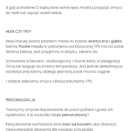
A gdy potrzebne Ci będą dwie wolne ręce, możesz przypiąć smycz
do nerki lub zapiąć wokół siebie.
HEXA CZY TPU?
Hexa inaczej zwana plastrem miodu to bardzo
elastyczna i giętka
taśma.
Plaster miodu
w odróżnieniu od klasycznej TPU ma na sobie
drobną fakturę. Jest przyjemny w dotyku, idealny do
schowania w kieszeni , wodoodporny i równie łatwy w pielęgnacji.
Zimą nie reaguje na zmiany temperatury. Jest jednak delikatniejszy
od klasycznej taśmy, dlatego jeśli twój psiak mocno ciągnie
i szarpie zalecamy smycz z klasycznej taśmy TPU.
PERSONALIZACJA
Tworzymy smycze dopasowane do psich potrzeb i gustu ich
opiekunów. A to wszystko dzięki
personalizacji !
Kreuj dowolnie wymarzony look
, baw się kolorem
, aby stworzyć
niepowtarzalne akcesoria dla swojego przyjaciela.