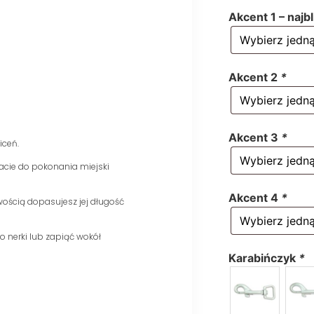
Akcent 1 – najb
Akcent 2
*
Akcent 3
*
iceń.
acie do pokonania miejski
Akcent 4
*
wością dopasujesz jej długość
 nerki lub zapiąć wokół
Karabińczyk
*