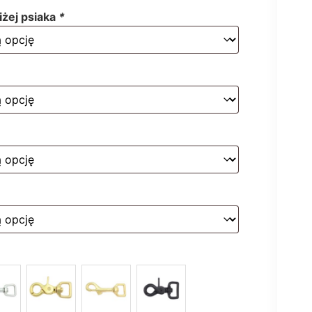
liżej psiaka
*