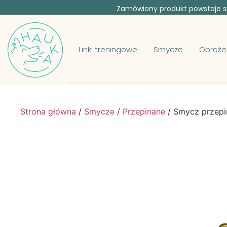
Zamówiony produkt powstaje sp
Linki treningowe
Smycze
Obroże
Strona główna
/
Smycze
/
Przepinane
/ Smycz przep