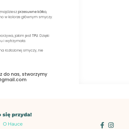
 znajdziesz
przesuwne kółko
,
ono w kolorze głównym smyczy.
orzywa, jakim jest
TPU
. Dzięki
u i wytrzymała.
a rozłożonej smyczy, nie
isz do nas, stworzymy
g@gmail.com
o się przyda!
O Hauce