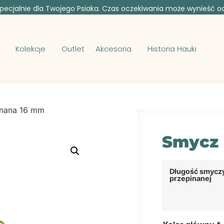
ecjalnie dla Twojego Psiaka. Czas oczekiwania może wynieść od 
Kolekcje
Outlet
Akcesoria
Historia Hauki
inana 16 mm
Smycz 
Długość smycz
przepinanej