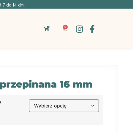
7 do 14 dni.
0
przepinana 16 mm
y