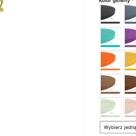
Kolor główny
*