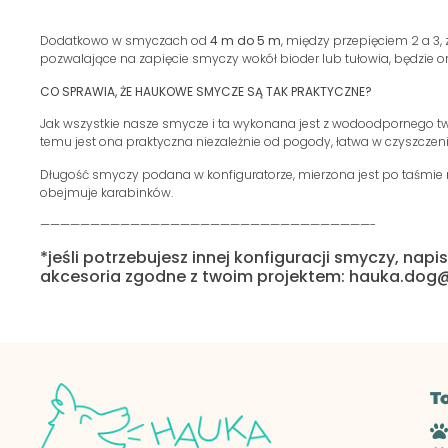
Dodatkowo w smyczach od
4 m do 5 m
, między przepięciem 2 a 3,
pozwalające na zapięcie smyczy wokół bioder lub tułowia, będzie 
CO SPRAWIA, ŻE HAUKOWE SMYCZE SĄ TAK PRAKTYCZNE
?
Jak wszystkie nasze smycze i ta wykonana jest z wodoodpornego tw
temu jest ona praktyczna niezależnie od pogody, łatwa w czyszczeni
Długość smyczy podana w konfiguratorze, mierzona jest po taśmie n
obejmuje karabinków.
—————————————————————————————————-
*jeśli potrzebujesz innej konfiguracji smyczy, nap
akcesoria zgodne z twoim projektem: hauka.do
T