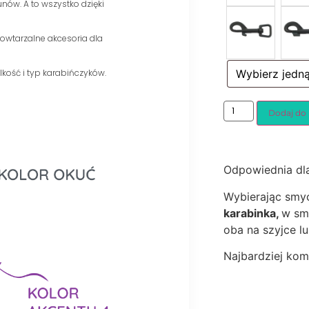
ów. A to wszystko dzięki
powtarzalne akcesoria dla
kość i typ karabińczyków.
Dodaj do
Odpowiednia dl
Wybierając smy
karabinka,
w smy
oba na szyjce lu
Najbardziej kom