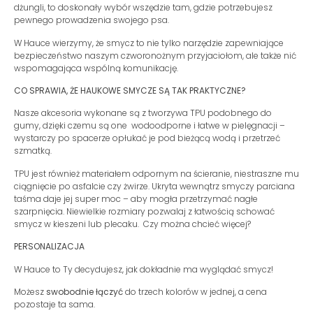
dżungli, to doskonały wybór wszędzie tam, gdzie potrzebujesz
pewnego prowadzenia swojego psa.
W Hauce wierzymy, że smycz to nie tylko narzędzie zapewniające
bezpieczeństwo naszym czworonożnym przyjaciołom, ale także nić
wspomagająca wspólną komunikację.
CO SPRAWIA, ŻE HAUKOWE SMYCZE SĄ TAK PRAKTYCZNE
?
Nasze akcesoria wykonane są z tworzywa TPU podobnego do
gumy, dzięki czemu są one wodoodporne i łatwe w pielęgnacji –
wystarczy po spacerze opłukać je pod bieżącą wodą i przetrzeć
szmatką.
TPU jest również materiałem odpornym na ścieranie, niestraszne mu
ciągnięcie po asfalcie czy żwirze. Ukryta wewnątrz smyczy parciana
taśma daje jej super moc – aby mogła przetrzymać nagłe
szarpnięcia. Niewielkie rozmiary pozwalaj z łatwością schować
smycz w kieszeni lub plecaku. Czy można chcieć więcej?
PERSONALIZACJA
W Hauce to Ty decydujesz, jak dokładnie ma wyglądać smycz!
Możesz
swobodnie łączyć
do trzech kolorów w jednej, a cena
pozostaje ta sama.