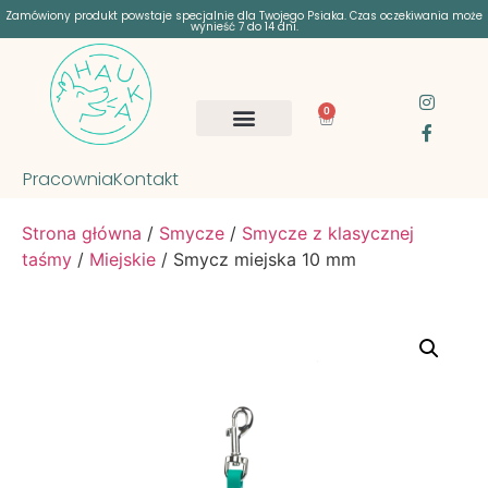
Zamówiony produkt powstaje specjalnie dla Twojego Psiaka. Czas oczekiwania może
wynieść 7 do 14 dni.
0
Pracownia
Kontakt
Strona główna
/
Smycze
/
Smycze z klasycznej
taśmy
/
Miejskie
/ Smycz miejska 10 mm