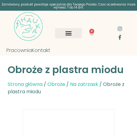
Zamówiony produkt powstaje specjalnie dla Twojego Psiaka. Czas oczekiwania może
wynieść 7 do 14 dni.
0
Pracownia
Kontakt
Obroże z plastra miodu
Strona główna
/
Obroże
/
Na zatrzask
/ Obroże z
plastra miodu