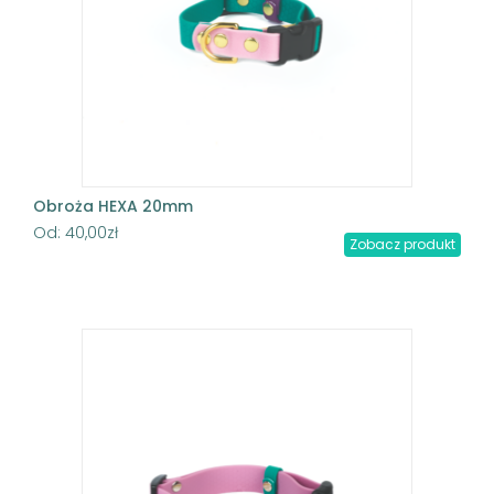
Obroża HEXA 20mm
Od:
40,00
zł
Zobacz produkt