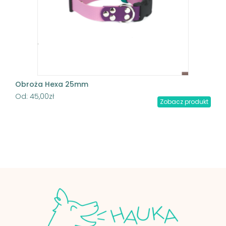
Obroża Hexa 25mm
Od:
45,00
zł
Zobacz produkt