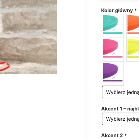
Kolor główny
*
Akcent 1 – najb
Akcent 2
*