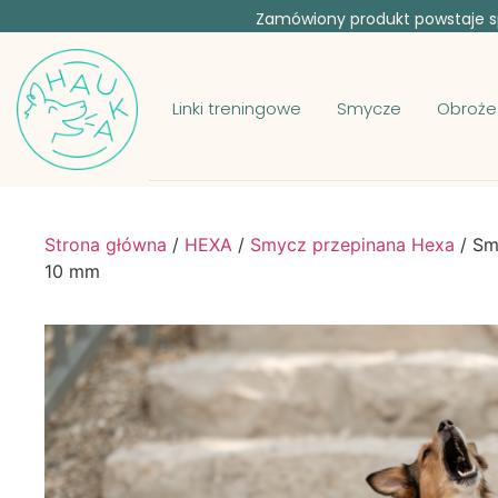
Zamówiony produkt powstaje sp
Linki treningowe
Smycze
Obroże
Strona główna
/
HEXA
/
Smycz przepinana Hexa
/ Sm
10 mm