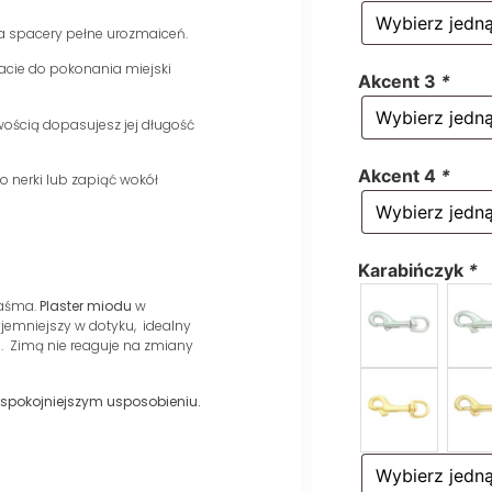
na spacery pełne urozmaiceń.
acie do pokonania miejski
Akcent 3
*
wością dopasujesz jej długość
Akcent 4
*
 nerki lub zapiąć wokół
Karabińczyk
*
aśma.
Plaster miodu
w
yjemniejszy w dotyku, idealny
i. Zimą nie reaguje na zmiany
 spokojniejszym usposobieniu.