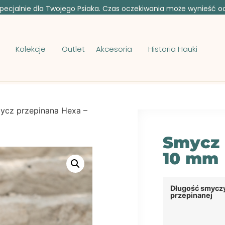
ecjalnie dla Twojego Psiaka. Czas oczekiwania może wynieść od 
Kolekcje
Outlet
Akcesoria
Historia Hauki
ycz przepinana Hexa –
Smycz 
10 mm
Długość smycz
przepinanej