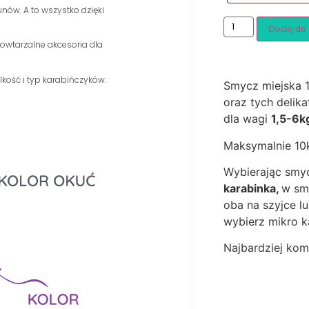
ów. A to wszystko dzięki
Dodaj do
owtarzalne akcesoria dla
kość i typ karabińczyków.
Smycz miejska 1
oraz tych delika
dla wagi
1,5-6k
Maksymalnie 10
Wybierając smy
karabinka,
w smy
oba na szyjce lu
wybierz mikro k
Najbardziej kom