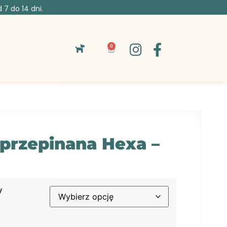
7 do 14 dni.
0
przepinana Hexa –
y