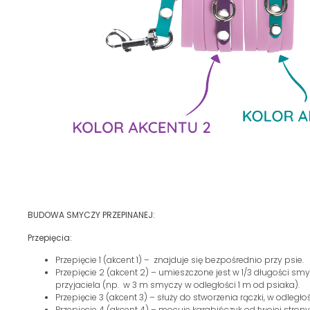
BUDOWA SMYCZY PRZEPINANEJ:
Przepięcia:
Przepięcie 1 (akcent 1) – znajduje się bezpośrednio przy psie.
Przepięcie 2 (akcent 2) – umieszczone jest w 1/3 długości sm
przyjaciela (np. w 3 m smyczy w odległości 1 m od psiaka).
Przepięcie 3 (akcent 3) – służy do stworzenia rączki, w odległo
Przepięcie 4 (akcent 4) – mocuje karabińczyk od twojej strony