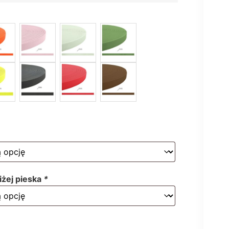
liżej pieska
*