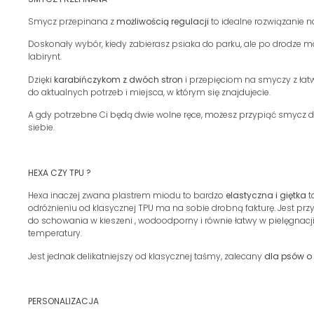
Smycz przepinana z
możliwością regulacji
to idealne rozwiązanie 
Doskonały wybór, kiedy zabierasz psiaka do parku, ale po drodze m
labirynt.
Dzięki
karabińczykom z dwóch stron
i przepięciom na smyczy z łat
do aktualnych potrzeb i miejsca, w którym się znajdujecie.
A gdy potrzebne Ci będą dwie wolne ręce, możesz przypiąć smycz do
siebie.
HEXA CZY TPU ?
Hexa inaczej zwana plastrem miodu to bardzo
elastyczna i giętka
t
odróżnieniu od klasycznej TPU ma na sobie drobną fakturę. Jest prz
do schowania w kieszeni , wodoodporny i równie łatwy w pielęgnacj
temperatury.
Jest jednak delikatniejszy od klasycznej taśmy, zalecany
dla psów o
PERSONALIZACJA