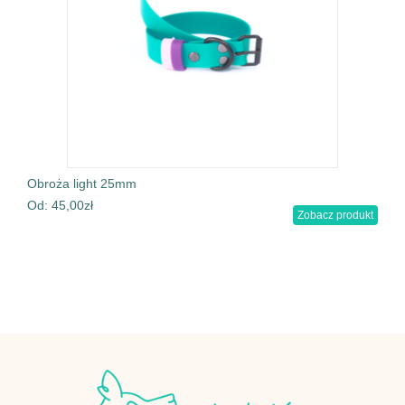
Obroża light 25mm
Od:
45,00
zł
Zobacz produkt