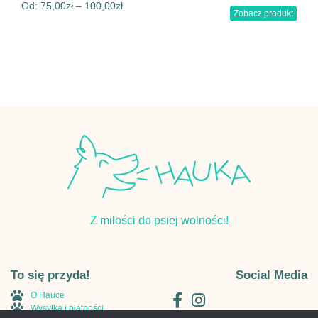
Od:
75,00
zł
–
100,00
zł
Zobacz produkt
Z miłości do psiej wolności!
To się przyda!
Social Media
O Hauce
Wysyłka i płatności