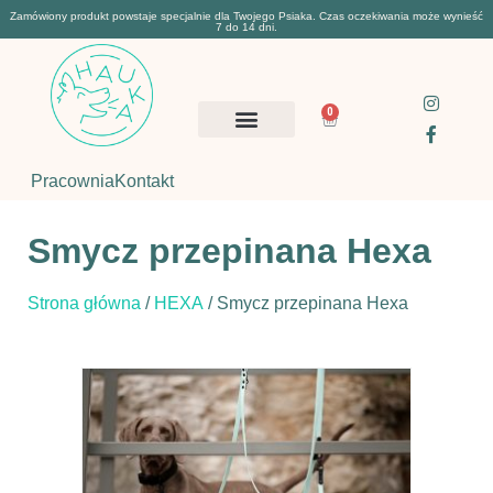
Zamówiony produkt powstaje specjalnie dla Twojego Psiaka. Czas oczekiwania może wynieść
7 do 14 dni.
0
Pracownia
Kontakt
Smycz przepinana Hexa
Strona główna
/
HEXA
/ Smycz przepinana Hexa