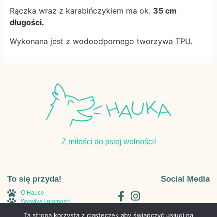
Rączka wraz z karabińczykiem ma ok.
35 cm
długości.
Wykonana jest z wodoodpornego tworzywa TPU.
Z miłości do psiej wolności!
To się przyda!
Social Media
O Hauce
Wysyłka i płatności
Regulamin
Ta strona korzysta z ciasteczek aby świadczyć usługi na