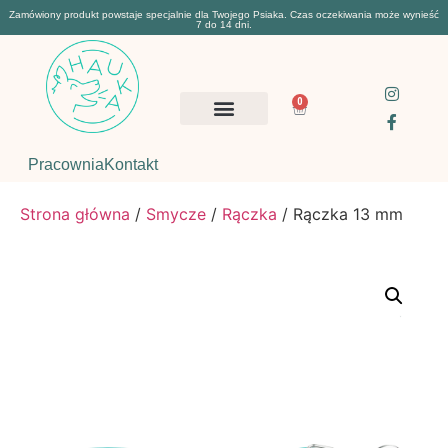
Zamówiony produkt powstaje specjalnie dla Twojego Psiaka. Czas oczekiwania może wynieść
7 do 14 dni.
0
Pracownia
Kontakt
Strona główna
/
Smycze
/
Rączka
/ Rączka 13 mm