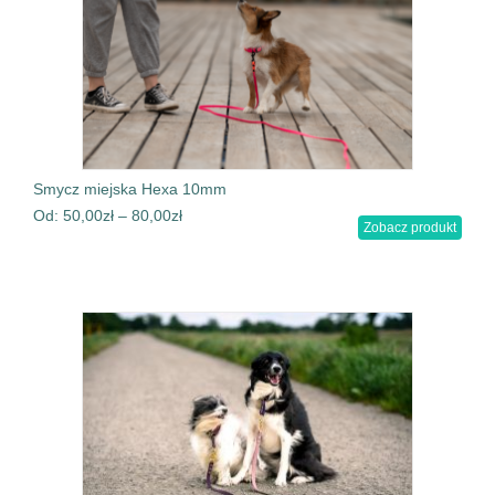
Smycz miejska Hexa 10mm
Od:
50,00
zł
–
80,00
zł
Zobacz produkt