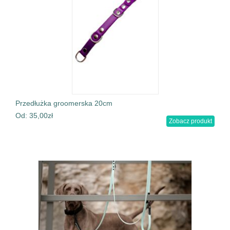
Przedłużka groomerska 20cm
Od:
35,00
zł
Zobacz produkt