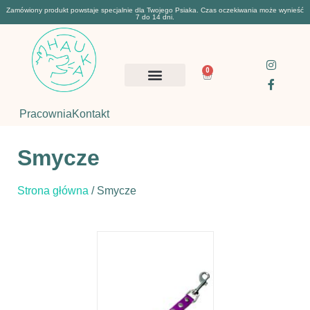
Zamówiony produkt powstaje specjalnie dla Twojego Psiaka. Czas oczekiwania może wynieść
7 do 14 dni.
0
Pracownia
Kontakt
Smycze
Strona główna
/ Smycze