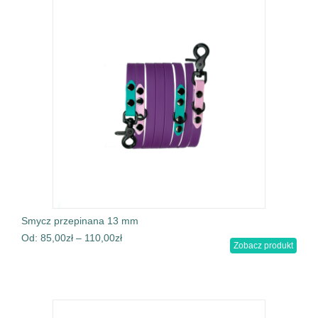
Smycz przepinana 13 mm
Od:
85,00
zł
–
110,00
zł
Zobacz produkt