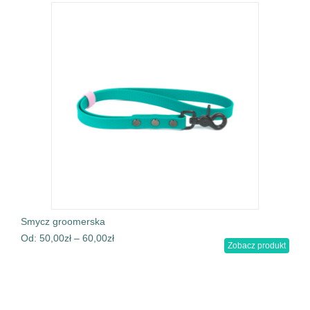
Smycz groomerska
Od:
50,00
zł
–
60,00
zł
Zobacz produkt