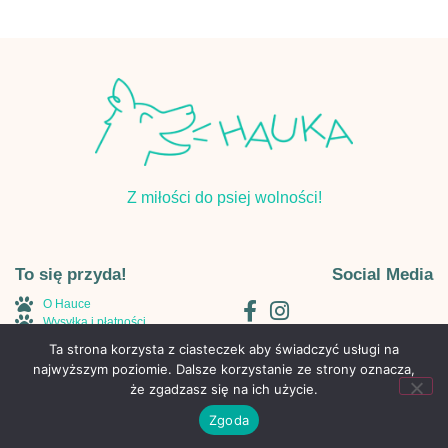
Z miłości do psiej wolności!
To się przyda!
Social Media
O Hauce
Wysyłka i płatności
Regulamin
Ta strona korzysta z ciasteczek aby świadczyć usługi na
Polityka Prywatności
najwyższym poziomie. Dalsze korzystanie ze strony oznacza,
Kontakt
że zgadzasz się na ich użycie.
Zgoda
Wykonanie: BossCats.pl – agencja marketigowa