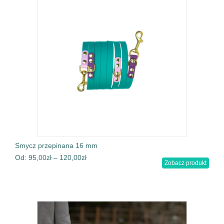
Smycz przepinana 16 mm
Od:
95,00
zł
–
120,00
zł
Zobacz produkt