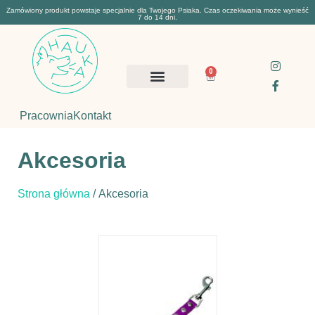
Zamówiony produkt powstaje specjalnie dla Twojego Psiaka. Czas oczekiwania może wynieść
7 do 14 dni.
0
Pracownia
Kontakt
Akcesoria
Strona główna
/ Akcesoria