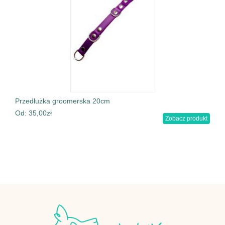
Przedłużka groomerska 20cm
Od:
35,00
zł
Zobacz produkt