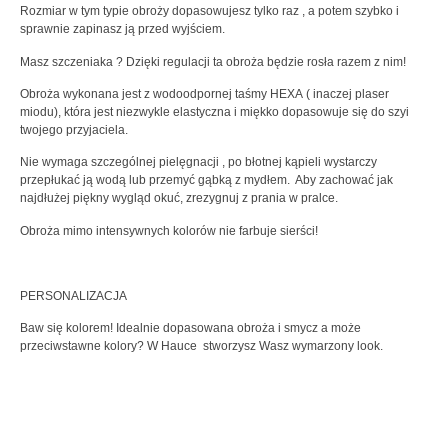
Rozmiar w tym typie obroży dopasowujesz tylko raz , a potem szybko i
sprawnie zapinasz ją przed wyjściem.
Masz szczeniaka ? Dzięki regulacji ta obroża będzie rosła razem z nim!
Obroża wykonana jest z wodoodpornej
taśmy HEXA
( inaczej
plaser
miodu
), która jest niezwykle elastyczna i miękko dopasowuje się do szyi
twojego przyjaciela.
Nie wymaga szczególnej pielęgnacji , po błotnej kąpieli wystarczy
przepłukać ją wodą lub przemyć gąbką z mydłem. Aby zachować jak
najdłużej piękny wygląd okuć, zrezygnuj z prania w pralce.
Obroża mimo intensywnych kolorów nie farbuje sierści!
PERSONALIZACJA
Baw się kolorem! Idealnie dopasowana obroża i smycz a może
przeciwstawne kolory? W Hauce stworzysz Wasz wymarzony look.