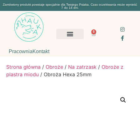
Zamówiony produkt powstaje specjalnie dla Twojego Psiaka. Czas oczekiwania może wynieść
7 do 14 dni.
0
Pracownia
Kontakt
Strona główna
/
Obroże
/
Na zatrzask
/
Obroże z
plastra miodu
/ Obroża Hexa 25mm