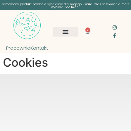
Zamówiony produkt powstaje specjalnie dla Twojego Psiaka. Czas oczekiwania może
wynieść 7 do 14 dni.
0
Pracownia
Kontakt
Cookies