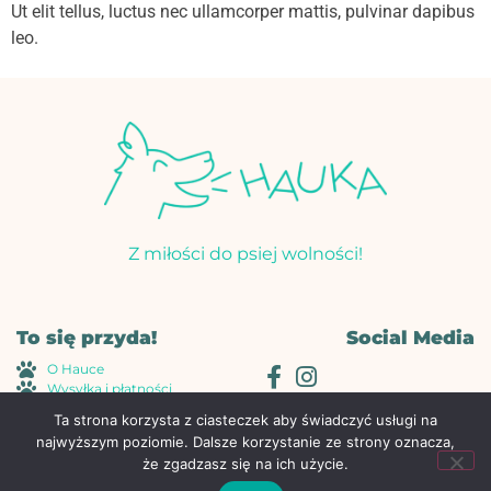
Ut elit tellus, luctus nec ullamcorper mattis, pulvinar dapibus
leo.
Z miłości do psiej wolności!
To się przyda!
Social Media
O Hauce
Wysyłka i płatności
Regulamin
Ta strona korzysta z ciasteczek aby świadczyć usługi na
Polityka Prywatności
najwyższym poziomie. Dalsze korzystanie ze strony oznacza,
Kontakt
że zgadzasz się na ich użycie.