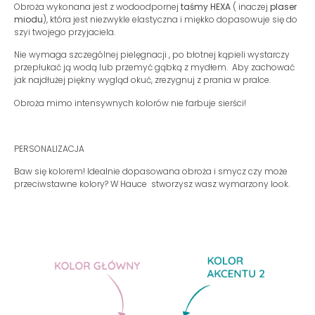
Obroża wykonana jest z wodoodpornej
taśmy HEXA
( inaczej
plaser
miodu
), która jest niezwykle elastyczna i miękko dopasowuje się do
szyi twojego przyjaciela.
Nie wymaga szczególnej pielęgnacji , po błotnej kąpieli wystarczy
przepłukać ją wodą lub przemyć gąbką z mydłem. Aby zachować
jak najdłużej piękny wygląd okuć, zrezygnuj z prania w pralce.
Obroża mimo intensywnych kolorów nie farbuje sierści!
PERSONALIZACJA
Baw się kolorem! Idealnie dopasowana obroża i smycz czy może
przeciwstawne kolory? W Hauce stworzysz wasz wymarzony look.