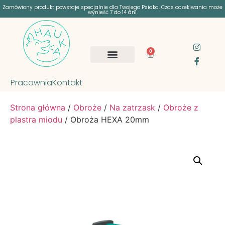
Zamówiony produkt powstaje specjalnie dla Twojego Psiaka. Czas oczekiwania może
wynieść 7 do 14 dni.
0
Pracownia
Kontakt
Strona główna
/
Obroże
/
Na zatrzask
/
Obroże z
plastra miodu
/ Obroża HEXA 20mm