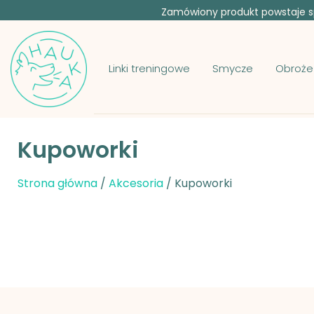
Zamówiony produkt powstaje sp
Linki treningowe
Smycze
Obroże
Kupoworki
Strona główna
/
Akcesoria
/ Kupoworki