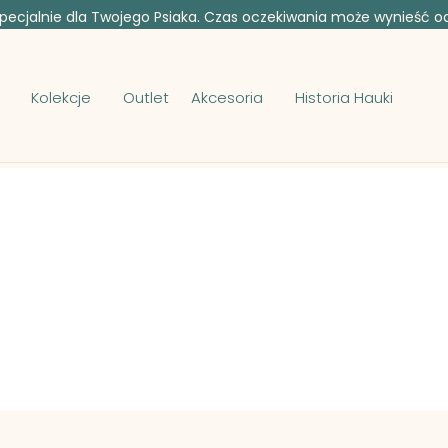
ecjalnie dla Twojego Psiaka. Czas oczekiwania może wynieść od 
Kolekcje
Outlet
Akcesoria
Historia Hauki