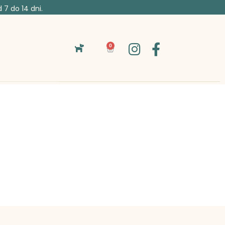
7 do 14 dni.
0