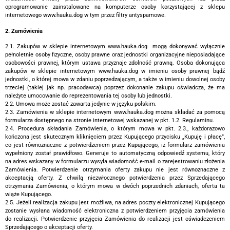
oprogramowanie zainstalowane na komputerze osoby korzystającej z sklepu
internetowego www.hauka.dog w tym przez filtry antyspamowe.
2. Zamówienia
2.1. Zakupów w sklepie internetowym www.hauka.dog mogą dokonywać wyłącznie
pełnoletnie osoby fizyczne, osoby prawne oraz jednostki organizacyjne nieposiadające
osobowości prawnej, którym ustawa przyznaje zdolność prawną. Osoba dokonująca
zakupów w sklepie internetowym www.hauka.dog w imieniu osoby prawnej bądź
jednostki, o której mowa w zdaniu poprzedzającym, a także w imieniu dowolnej osoby
trzeciej (takiej jak np. pracodawca) poprzez dokonanie zakupu oświadcza, że ma
należyte umocowanie do reprezentowania tej osoby lub jednostki.
2.2. Umowa może zostać zawarta jedynie w języku polskim.
2.3. Zamówienia w sklepie internetowym www.hauka.dog można składać za pomocą
formularza dostępnego na stronie internetowej wskazanej w pkt. 1.2. Regulaminu.
2.4. Procedura składania Zamówienia, o którym mowa w pkt. 2.3., każdorazowo
kończona jest skutecznym kliknięciem przez Kupującego przycisku „Kupuję i płacę”,
co jest równoznaczne z potwierdzeniem przez Kupującego, iż formularz zamówienia
wypełniony został prawidłowo. Generuje to automatyczną odpowiedź systemu, który
na adres wskazany w formularzu wysyła wiadomość e-mail o zarejestrowaniu złożenia
Zamówienia. Potwierdzenie otrzymania oferty zakupu nie jest równoznaczne z
akceptacją oferty. Z chwilą niezwłocznego potwierdzenia przez Sprzedającego
otrzymania Zamówienia, o którym mowa w dwóch poprzednich zdaniach, oferta ta
wiąże Kupującego.
2.5. Jeżeli realizacja zakupu jest możliwa, na adres poczty elektronicznej Kupującego
zostanie wysłana wiadomość elektroniczna z potwierdzeniem przyjęcia zamówienia
do realizacji. Potwierdzenie przyjęcia Zamówienia do realizacji jest oświadczeniem
Sprzedającego o akceptacji oferty.