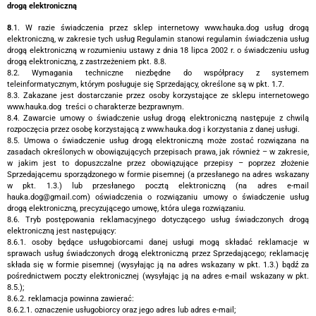
drogą elektroniczną
8
.1. W razie świadczenia przez sklep internetowy www.hauka.dog usług drogą
elektroniczną, w zakresie tych usług Regulamin stanowi regulamin świadczenia usług
drogą elektroniczną w rozumieniu ustawy z dnia 18 lipca 2002 r. o świadczeniu usług
drogą elektroniczną, z zastrzeżeniem pkt. 8.8.
8.2. Wymagania techniczne niezbędne do współpracy z systemem
teleinformatycznym, którym posługuje się Sprzedający, określone są w pkt. 1.7.
8.3. Zakazane jest dostarczanie przez osoby korzystające ze sklepu internetowego
www.hauka.dog treści o charakterze bezprawnym.
8.4. Zawarcie umowy o świadczenie usług drogą elektroniczną następuje z chwilą
rozpoczęcia przez osobę korzystającą z www.hauka.dog i korzystania z danej usługi.
8.5. Umowa o świadczenie usług drogą elektroniczną może zostać rozwiązana na
zasadach określonych w obowiązujących przepisach prawa, jak również – w zakresie,
w jakim jest to dopuszczalne przez obowiązujące przepisy – poprzez złożenie
Sprzedającemu sporządzonego w formie pisemnej (a przesłanego na adres wskazany
w pkt. 1.3.) lub przesłanego pocztą elektroniczną (na adres e-mail
hauka.dog@gmail.com) oświadczenia o rozwiązaniu umowy o świadczenie usług
drogą elektroniczną, precyzującego umowę, która ulega rozwiązaniu.
8.6. Tryb postępowania reklamacyjnego dotyczącego usług świadczonych drogą
elektroniczną jest następujący:
8.6.1. osoby będące usługobiorcami danej usługi mogą składać reklamacje w
sprawach usług świadczonych drogą elektroniczną przez Sprzedającego; reklamację
składa się w formie pisemnej (wysyłając ją na adres wskazany w pkt. 1.3.) bądź za
pośrednictwem poczty elektronicznej (wysyłając ją na adres e-mail wskazany w pkt.
8.5.);
8.6.2. reklamacja powinna zawierać:
8.6.2.1. oznaczenie usługobiorcy oraz jego adres lub adres e-mail;