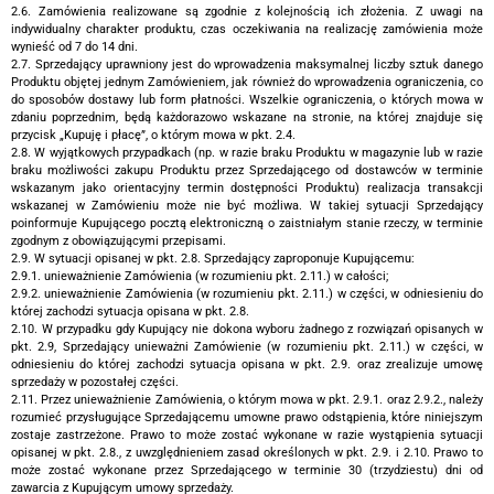
2.6. Zamówienia realizowane są zgodnie z kolejnością ich złożenia. Z uwagi na
indywidualny charakter produktu, czas oczekiwania na realizację zamówienia może
wynieść od 7 do 14 dni.
2.7. Sprzedający uprawniony jest do wprowadzenia maksymalnej liczby sztuk danego
Produktu objętej jednym Zamówieniem, jak również do wprowadzenia ograniczenia, co
do sposobów dostawy lub form płatności. Wszelkie ograniczenia, o których mowa w
zdaniu poprzednim, będą każdorazowo wskazane na stronie, na której znajduje się
przycisk „Kupuję i płacę”, o którym mowa w pkt. 2.4.
2.8. W wyjątkowych przypadkach (np. w razie braku Produktu w magazynie lub w razie
braku możliwości zakupu Produktu przez Sprzedającego od dostawców w terminie
wskazanym jako orientacyjny termin dostępności Produktu) realizacja transakcji
wskazanej w Zamówieniu może nie być możliwa. W takiej sytuacji Sprzedający
poinformuje Kupującego pocztą elektroniczną o zaistniałym stanie rzeczy, w terminie
zgodnym z obowiązującymi przepisami.
2.9. W sytuacji opisanej w pkt. 2.8. Sprzedający zaproponuje Kupującemu:
2.9.1. unieważnienie Zamówienia (w rozumieniu pkt. 2.11.) w całości;
2.9.2. unieważnienie Zamówienia (w rozumieniu pkt. 2.11.) w części, w odniesieniu do
której zachodzi sytuacja opisana w pkt. 2.8.
2.10. W przypadku gdy Kupujący nie dokona wyboru żadnego z rozwiązań opisanych w
pkt. 2.9, Sprzedający unieważni Zamówienie (w rozumieniu pkt. 2.11.) w części, w
odniesieniu do której zachodzi sytuacja opisana w pkt. 2.9. oraz zrealizuje umowę
sprzedaży w pozostałej części.
2.11. Przez unieważnienie Zamówienia, o którym mowa w pkt. 2.9.1. oraz 2.9.2., należy
rozumieć przysługujące Sprzedającemu umowne prawo odstąpienia, które niniejszym
zostaje zastrzeżone. Prawo to może zostać wykonane w razie wystąpienia sytuacji
opisanej w pkt. 2.8., z uwzględnieniem zasad określonych w pkt. 2.9. i 2.10. Prawo to
może zostać wykonane przez Sprzedającego w terminie 30 (trzydziestu) dni od
zawarcia z Kupującym umowy sprzedaży.