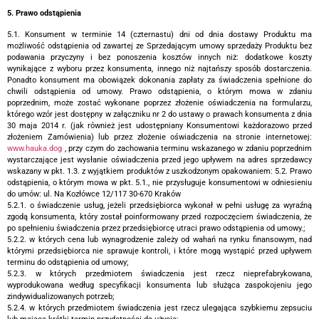
5. Prawo odstąpienia
5.1. Konsument w terminie 14 (czternastu) dni od dnia dostawy Produktu ma
możliwość odstąpienia od zawartej ze Sprzedającym umowy sprzedaży Produktu bez
podawania przyczyny i bez ponoszenia kosztów innych niż: dodatkowe koszty
wynikające z wyboru przez konsumenta, innego niż najtańszy sposób dostarczenia.
Ponadto konsument ma obowiązek dokonania zapłaty za świadczenia spełnione do
chwili odstąpienia od umowy. Prawo odstąpienia, o którym mowa w zdaniu
poprzednim, może zostać wykonane poprzez złożenie oświadczenia na formularzu,
którego wzór jest dostępny w załączniku nr 2 do ustawy o prawach konsumenta z dnia
30 maja 2014 r. (jak również jest udostępniany Konsumentowi każdorazowo przed
złożeniem Zamówienia) lub przez złożenie oświadczenia na stronie internetowej:
www.hauka.dog
, przy czym do zachowania terminu wskazanego w zdaniu poprzednim
wystarczające jest wysłanie oświadczenia przed jego upływem na adres sprzedawcy
wskazany w pkt. 1.3. z wyjątkiem produktów z uszkodzonym opakowaniem: 5.2. Prawo
odstąpienia, o którym mowa w pkt. 5.1., nie przysługuje konsumentowi w odniesieniu
do umów: ul. Na Kozłówce 12/117 30-670 Kraków
5.2.1. o świadczenie usług, jeżeli przedsiębiorca wykonał w pełni usługę za wyraźną
zgodą konsumenta, który został poinformowany przed rozpoczęciem świadczenia, że
po spełnieniu świadczenia przez przedsiębiorcę utraci prawo odstąpienia od umowy.;
5.2.2. w których cena lub wynagrodzenie zależy od wahań na rynku finansowym, nad
którymi przedsiębiorca nie sprawuje kontroli, i które mogą wystąpić przed upływem
terminu do odstąpienia od umowy;
5.2.3. w których przedmiotem świadczenia jest rzecz nieprefabrykowana,
wyprodukowana według specyfikacji konsumenta lub służąca zaspokojeniu jego
zindywidualizowanych potrzeb;
5.2.4. w których przedmiotem świadczenia jest rzecz ulegająca szybkiemu zepsuciu