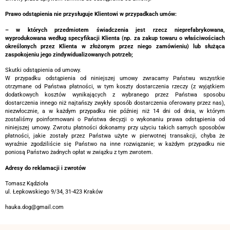
Prawo odstąpienia nie przysługuje Klientowi w przypadkach umów:
– w których przedmiotem świadczenia jest rzecz nieprefabrykowana,
wyprodukowana według specyfikacji Klienta (np. za zakup towaru o właściwościach
określonych przez Klienta w złożonym przez niego zamówieniu) lub służąca
zaspokojeniu jego zindywidualizowanych potrzeb;
Skutki odstąpienia od umowy.
W przypadku odstąpienia od niniejszej umowy zwracamy Państwu wszystkie
otrzymane od Państwa płatności, w tym koszty dostarczenia rzeczy (z wyjątkiem
dodatkowych kosztów wynikających z wybranego przez Państwa sposobu
dostarczenia innego niż najtańszy zwykły sposób dostarczenia oferowany przez nas),
niezwłocznie, a w każdym przypadku nie później niż 14 dni od dnia, w którym
zostaliśmy poinformowani o Państwa decyzji o wykonaniu prawa odstąpienia od
niniejszej umowy. Zwrotu płatności dokonamy przy użyciu takich samych sposobów
płatności, jakie zostały przez Państwa użyte w pierwotnej transakcji, chyba że
wyraźnie zgodziliście się Państwo na inne rozwiązanie; w każdym przypadku nie
poniosą Państwo żadnych opłat w związku z tym zwrotem.
Adresy do reklamacji i zwrotów
Tomasz Kądzioła
ul. Łepkowskiego 9/34, 31-423 Kraków
hauka.dog@gmail.com