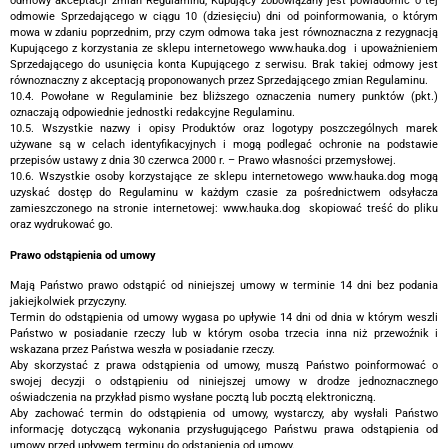
odmowy akceptacji zmian Regulaminu, Kupujący zobowiązany jest powiadomić o tej
odmowie Sprzedającego w ciągu 10 (dziesięciu) dni od poinformowania, o którym
mowa w zdaniu poprzednim, przy czym odmowa taka jest równoznaczna z rezygnacją
Kupującego z korzystania ze sklepu internetowego www.hauka.dog i upoważnieniem
Sprzedającego do usunięcia konta Kupującego z serwisu. Brak takiej odmowy jest
równoznaczny z akceptacją proponowanych przez Sprzedającego zmian Regulaminu.
10.4. Powołane w Regulaminie bez bliższego oznaczenia numery punktów (pkt.)
oznaczają odpowiednie jednostki redakcyjne Regulaminu.
10.5. Wszystkie nazwy i opisy Produktów oraz logotypy poszczególnych marek
używane są w celach identyfikacyjnych i mogą podlegać ochronie na podstawie
przepisów ustawy z dnia 30 czerwca 2000 r. – Prawo własności przemysłowej.
10.6. Wszystkie osoby korzystające ze sklepu internetowego www.hauka.dog mogą
uzyskać dostęp do Regulaminu w każdym czasie za pośrednictwem odsyłacza
zamieszczonego na stronie internetowej: www.hauka.dog skopiować treść do pliku
oraz wydrukować go.
Prawo odstąpienia od umowy
Mają Państwo prawo odstąpić od niniejszej umowy w terminie 14 dni bez podania
jakiejkolwiek przyczyny.
Termin do odstąpienia od umowy wygasa po upływie 14 dni od dnia w którym weszli
Państwo w posiadanie rzeczy lub w którym osoba trzecia inna niż przewoźnik i
wskazana przez Państwa weszła w posiadanie rzeczy.
Aby skorzystać z prawa odstąpienia od umowy, muszą Państwo poinformować o
swojej decyzji o odstąpieniu od niniejszej umowy w drodze jednoznacznego
oświadczenia na przykład pismo wysłane pocztą lub pocztą elektroniczną.
Aby zachować termin do odstąpienia od umowy, wystarczy, aby wysłali Państwo
informację dotyczącą wykonania przysługującego Państwu prawa odstąpienia od
umowy przed upływem terminu do odstąpienia od umowy.