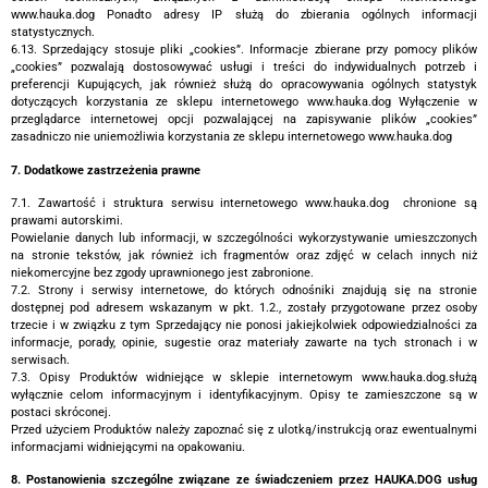
www.hauka.dog Ponadto adresy IP służą do zbierania ogólnych informacji
statystycznych.
6.13. Sprzedający stosuje pliki „cookies”. Informacje zbierane przy pomocy plików
„cookies” pozwalają dostosowywać usługi i treści do indywidualnych potrzeb i
preferencji Kupujących, jak również służą do opracowywania ogólnych statystyk
dotyczących korzystania ze sklepu internetowego www.hauka.dog Wyłączenie w
przeglądarce internetowej opcji pozwalającej na zapisywanie plików „cookies”
zasadniczo nie uniemożliwia korzystania ze sklepu internetowego www.hauka.dog
7. Dodatkowe zastrzeżenia prawne
7.1. Zawartość i struktura serwisu internetowego www.hauka.dog chronione są
prawami autorskimi.
Powielanie danych lub informacji, w szczególności wykorzystywanie umieszczonych
na stronie tekstów, jak również ich fragmentów oraz zdjęć w celach innych niż
niekomercyjne bez zgody uprawnionego jest zabronione.
7.2. Strony i serwisy internetowe, do których odnośniki znajdują się na stronie
dostępnej pod adresem wskazanym w pkt. 1.2., zostały przygotowane przez osoby
trzecie i w związku z tym Sprzedający nie ponosi jakiejkolwiek odpowiedzialności za
informacje, porady, opinie, sugestie oraz materiały zawarte na tych stronach i w
serwisach.
7.3. Opisy Produktów widniejące w sklepie internetowym www.hauka.dog.służą
wyłącznie celom informacyjnym i identyfikacyjnym. Opisy te zamieszczone są w
postaci skróconej.
Przed użyciem Produktów należy zapoznać się z ulotką/instrukcją oraz ewentualnymi
informacjami widniejącymi na opakowaniu.
8. Postanowienia szczególne związane ze świadczeniem przez HAUKA.DOG usług