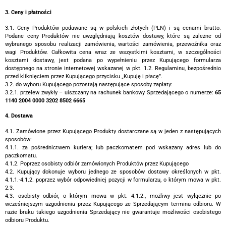
3. Ceny i płatności
3.1. Ceny Produktów podawane są w polskich złotych (PLN) i są cenami brutto.
Podane ceny Produktów nie uwzględniają kosztów dostawy, które są zależne od
wybranego sposobu realizacji zamówienia, wartości zamówienia, przewoźnika oraz
wagi Produktów. Całkowita cena wraz ze wszystkimi kosztami, w szczególności
kosztami dostawy, jest podana po wypełnieniu przez Kupującego formularza
dostępnego na stronie internetowej wskazanej w pkt. 1.2. Regulaminu, bezpośrednio
przed kliknięciem przez Kupującego przycisku „Kupuję i płacę”.
3.2. do wyboru Kupującego pozostają następujące sposoby zapłaty:
3.2.1. przelew zwykły – uiszczany na rachunek bankowy Sprzedającego o numerze:
65
1140 2004 0000 3202 8502 6665
4. Dostawa
4.1. Zamówione przez Kupującego Produkty dostarczane są w jeden z następujących
sposobów:
4.1.1. za pośrednictwem kuriera; lub paczkomatem pod wskazany adres lub do
paczkomatu.
4.1.2. Poprzez osobisty odbiór zamówionych Produktów przez Kupującego
4.2. Kupujący dokonuje wyboru jednego ze sposobów dostawy określonych w pkt.
4.1.1.-4.1.2. poprzez wybór odpowiedniej pozycji w formularzu, o którym mowa w pkt.
2.3.
4.3. osobisty odbiór, o którym mowa w pkt. 4.1.2., możliwy jest wyłącznie po
wcześniejszym uzgodnieniu przez Kupującego ze Sprzedającym terminu odbioru. W
razie braku takiego uzgodnienia Sprzedający nie gwarantuje możliwości osobistego
odbioru Produktu.