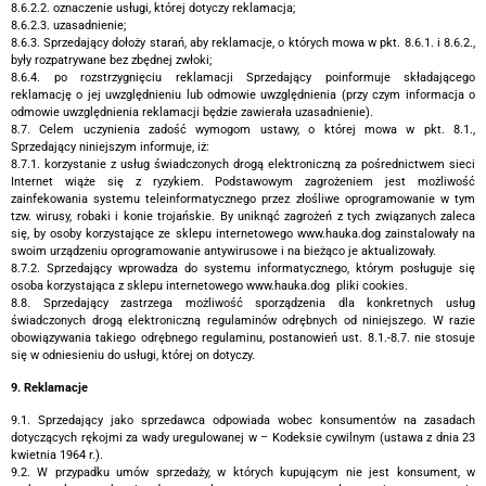
8.6.2.2. oznaczenie usługi, której dotyczy reklamacja;
8.6.2.3. uzasadnienie;
8.6.3. Sprzedający dołoży starań, aby reklamacje, o których mowa w pkt. 8.6.1. i 8.6.2.,
były rozpatrywane bez zbędnej zwłoki;
8.6.4. po rozstrzygnięciu reklamacji Sprzedający poinformuje składającego
reklamację o jej uwzględnieniu lub odmowie uwzględnienia (przy czym informacja o
odmowie uwzględnienia reklamacji będzie zawierała uzasadnienie).
8.7. Celem uczynienia zadość wymogom ustawy, o której mowa w pkt. 8.1.,
Sprzedający niniejszym informuje, iż:
8.7.1. korzystanie z usług świadczonych drogą elektroniczną za pośrednictwem sieci
Internet wiąże się z ryzykiem. Podstawowym zagrożeniem jest możliwość
zainfekowania systemu teleinformatycznego przez złośliwe oprogramowanie w tym
tzw. wirusy, robaki i konie trojańskie. By uniknąć zagrożeń z tych związanych zaleca
się, by osoby korzystające ze sklepu internetowego www.hauka.dog zainstalowały na
swoim urządzeniu oprogramowanie antywirusowe i na bieżąco je aktualizowały.
8.7.2. Sprzedający wprowadza do systemu informatycznego, którym posługuje się
osoba korzystająca z sklepu internetowego www.hauka.dog pliki cookies.
8.8. Sprzedający zastrzega możliwość sporządzenia dla konkretnych usług
świadczonych drogą elektroniczną regulaminów odrębnych od niniejszego. W razie
obowiązywania takiego odrębnego regulaminu, postanowień ust. 8.1.-8.7. nie stosuje
się w odniesieniu do usługi, której on dotyczy.
9. Reklamacje
9.1. Sprzedający jako sprzedawca odpowiada wobec konsumentów na zasadach
dotyczących rękojmi za wady uregulowanej w – Kodeksie cywilnym (ustawa z dnia 23
kwietnia 1964 r.).
9.2. W przypadku umów sprzedaży, w których kupującym nie jest konsument, w