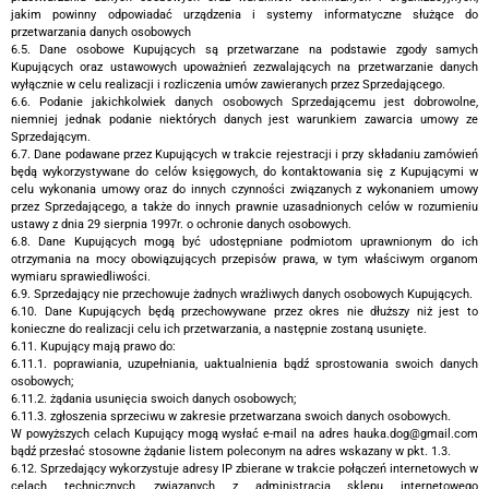
jakim powinny odpowiadać urządzenia i systemy informatyczne służące do
przetwarzania danych osobowych
6.5. Dane osobowe Kupujących są przetwarzane na podstawie zgody samych
Kupujących oraz ustawowych upoważnień zezwalających na przetwarzanie danych
wyłącznie w celu realizacji i rozliczenia umów zawieranych przez Sprzedającego.
6.6. Podanie jakichkolwiek danych osobowych Sprzedającemu jest dobrowolne,
niemniej jednak podanie niektórych danych jest warunkiem zawarcia umowy ze
Sprzedającym.
6.7. Dane podawane przez Kupujących w trakcie rejestracji i przy składaniu zamówień
będą wykorzystywane do celów księgowych, do kontaktowania się z Kupującymi w
celu wykonania umowy oraz do innych czynności związanych z wykonaniem umowy
przez Sprzedającego, a także do innych prawnie uzasadnionych celów w rozumieniu
ustawy z dnia 29 sierpnia 1997r. o ochronie danych osobowych.
6.8. Dane Kupujących mogą być udostępniane podmiotom uprawnionym do ich
otrzymania na mocy obowiązujących przepisów prawa, w tym właściwym organom
wymiaru sprawiedliwości.
6.9. Sprzedający nie przechowuje żadnych wrażliwych danych osobowych Kupujących.
6.10. Dane Kupujących będą przechowywane przez okres nie dłuższy niż jest to
konieczne do realizacji celu ich przetwarzania, a następnie zostaną usunięte.
6.11. Kupujący mają prawo do:
6.11.1. poprawiania, uzupełniania, uaktualnienia bądź sprostowania swoich danych
osobowych;
6.11.2. żądania usunięcia swoich danych osobowych;
6.11.3. zgłoszenia sprzeciwu w zakresie przetwarzana swoich danych osobowych.
W powyższych celach Kupujący mogą wysłać e-mail na adres hauka.dog@gmail.com
bądź przesłać stosowne żądanie listem poleconym na adres wskazany w pkt. 1.3.
6.12. Sprzedający wykorzystuje adresy IP zbierane w trakcie połączeń internetowych w
celach technicznych, związanych z administracją sklepu internetowego