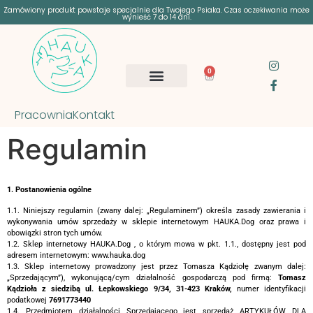
Zamówiony produkt powstaje specjalnie dla Twojego Psiaka. Czas oczekiwania może
wynieść 7 do 14 dni.
0
Pracownia
Kontakt
Regulamin
1. Postanowienia ogólne
1.1. Niniejszy regulamin (zwany dalej: „Regulaminem”) określa zasady zawierania i
wykonywania umów sprzedaży w sklepie internetowym HAUKA.Dog oraz prawa i
obowiązki stron tych umów.
1.2. Sklep internetowy HAUKA.Dog , o którym mowa w pkt. 1.1., dostępny jest pod
adresem internetowym: www.hauka.dog
1.3. Sklep internetowy prowadzony jest przez Tomasza Kądziołę zwanym dalej:
„Sprzedającym”), wykonującą/cym działalność gospodarczą pod firmą:
Tomasz
Kądzioła z siedzibą ul. Łepkowskiego 9/34, 31-423 Kraków,
numer identyfikacji
podatkowej
7691773440
1.4. Przedmiotem działalności Sprzedającego jest sprzedaż ARTYKUŁÓW DLA