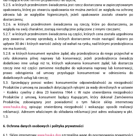
lub mająca krótki termin przydatności do użycia;
5.2.5. w których przedmiotem świadczenia jest rzecz dostarczana w zapieczętowanym
opakowaniu, której po otwarciu opakowania nie można zwrócić ze względu na ochronę
zdrowia lub ze względów higienicznych, jeżeli opakowanie zostało otwarte po
dostarczeniu;
5.2.6. w których przedmiotem świadczenia są rzeczy, które po dostarczeniu, ze
względu na swój charakter, zostają nierozłącznie połączone z innymi rzeczami;
5.2.7. w których przedmiotem świadczenia są części, których cena została uzgodniona
przy zawarciu umowy sprzedaży, a których dostarczenie może nastąpić dopiero po
upływie 30 dni i których wartość zależy od wahań na rynku, nad którymi przedsiębiorca
nie ma kontroli;
5.2.8. w których konsument wyraźnie żądał, aby przedsiębiorca do niego przyjechał w
celu dokonania pilnej naprawy lub konserwacji; jeżeli przedsiębiorca świadczy
dodatkowo inne usługi niż te, których wykonania konsument żądał, lub dostarcza
rzeczy inne niż części zamienne niezbędne do wykonania naprawy lub konserwacji,
prawo odstąpienia od umowy przysługuje konsumentowi w odniesieniu do
dodatkowych usług lub rzeczy;
5.3. Sprzedający ponosi wobec konsumentów odpowiedzialność za niezgodność
Produktów z umową na zasadach dotyczących rękojmi za wady określonych w ustawie
– Kodeks cywilny z dnia 23 kwietnia 1964 r. W razie stwierdzenia niezgodności
Produktów z umową, konsument będący Kupującym, który dokonał Zamówienia
Produktów, zobowiązany jest powiadomić o tym fakcie sklep internetowy
www.hauka.dog
, opisując stwierdzoną niezgodność i wskazując sposób realizacji
reklamacji. Adresem właściwym do składania reklamacji jest adres wskazany w pkt.
1.3.
6. Ochrona danych osobowych i polityka prywatności
6.1. Sklep internetowy
www.hauka.dog
szczególną wagę do poszanowania prywatności