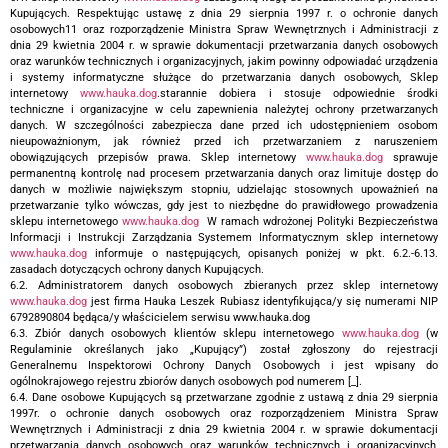
Kupujących. Respektując ustawę z dnia 29 sierpnia 1997 r. o ochronie danych
osobowych11 oraz rozporządzenie Ministra Spraw Wewnętrznych i Administracji z
dnia 29 kwietnia 2004 r. w sprawie dokumentacji przetwarzania danych osobowych
oraz warunków technicznych i organizacyjnych, jakim powinny odpowiadać urządzenia
i systemy informatyczne służące do przetwarzania danych osobowych, Sklep
internetowy
www.hauka.dog
.starannie dobiera i stosuje odpowiednie środki
techniczne i organizacyjne w celu zapewnienia należytej ochrony przetwarzanych
danych. W szczególności zabezpiecza dane przed ich udostępnieniem osobom
nieupoważnionym, jak również przed ich przetwarzaniem z naruszeniem
obowiązujących przepisów prawa. Sklep internetowy
www.hauka.dog
sprawuje
permanentną kontrolę nad procesem przetwarzania danych oraz limituje dostęp do
danych w możliwie największym stopniu, udzielając stosownych upoważnień na
przetwarzanie tylko wówczas, gdy jest to niezbędne do prawidłowego prowadzenia
sklepu internetowego
www.hauka.dog
W ramach wdrożonej Polityki Bezpieczeństwa
Informacji i Instrukcji Zarządzania Systemem Informatycznym sklep internetowy
www.hauka.dog
informuje o następujących, opisanych poniżej w pkt. 6.2.-6.13.
zasadach dotyczących ochrony danych Kupujących.
6.2. Administratorem danych osobowych zbieranych przez sklep internetowy
www.hauka.dog
jest firma Hauka Leszek Rubiasz identyfikująca/y się numerami NIP
6792890804 będąca/y właścicielem serwisu www.hauka.dog
6.3. Zbiór danych osobowych klientów sklepu internetowego
www.hauka.dog
(w
Regulaminie określanych jako „Kupujący”) został zgłoszony do rejestracji
Generalnemu Inspektorowi Ochrony Danych Osobowych i jest wpisany do
ogólnokrajowego rejestru zbiorów danych osobowych pod numerem [_].
6.4. Dane osobowe Kupujących są przetwarzane zgodnie z ustawą z dnia 29 sierpnia
1997r. o ochronie danych osobowych oraz rozporządzeniem Ministra Spraw
Wewnętrznych i Administracji z dnia 29 kwietnia 2004 r. w sprawie dokumentacji
przetwarzania danych osobowych oraz warunków technicznych i organizacyjnych,