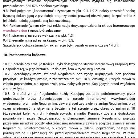
maksymalnym zakresie dopuszczalnym przez prawo wyłącza się zastosowanie
przepisów art. 556-576 Kodeksu cywilnego.
9.3. Pod pojęciem „konsumenta” używanym w pkt. 9.1. i 9.2. należy rozumieć osobę
fizyczną dokonującą z przedsiębiorcą czynności prawnej niezwiązanej bezpośrednio z
jej działalnością gospodarczą lub zawodową.
9.4. Reklamacje (w tym również reklamacje dotyczące działania sklepu internetowego
www.hauka.dog
) mogą być zgłaszane:
9.4.1. pisemnie, na adres wskazany w pkt. 1.3.;
9.4.2. e-mailem, na adres wskazany w pkt. 8.5.
Sprzedający dołoży starań, by reklamacje były rozpatrywane w czasie 14 dni.
10. Postanowienia końcowe
10.1. Sprzedający stosuje Kodeks Etyki dostępny na stronie internetowej Krajowej Izby
Gospodarczej, w jego brzmieniu z dnia wejścia w życie Regulaminu.
10.2. Sprzedający może zmienić Regulamin bez zgody Kupujących, bez podania
przyczyn i w każdym czasie, z zastrzeżeniem pkt. 10.3. Zmiany, o których mowa w
zdaniu poprzednim, nie ograniczają praw nabytych przez Kupujących przed wejściem
zmian w życie.
10.3. O treści zmian Regulaminu każdy Kupujący zostanie poinformowany przez
umieszczenie przez Sprzedającego na stronie internetowej: www.hauka.dog
wiadomości o zmianie Regulaminu, zawierającej zestawienie zmian Regulaminu, przy
czym wiadomość ta utrzymana będzie na tej stronie przez okres co najmniej 10
(dziesięciu) kolejnych dni kalendarzowych, a nadto Kupujący zostaną dodatkowo
powiadomieni przez Sprzedającego o planowanej zmianie Regulaminu poprzez
przesłanie na adres poczty elektronicznej informacji zawierającej zestawienie zmian
Regulaminu. Poinformowanie, o którym mowa w zdaniu poprzednim, nastąpi nie
później niż na 10 (dziesięć) dni przed wprowadzeniem zmian Regulaminu. W razie