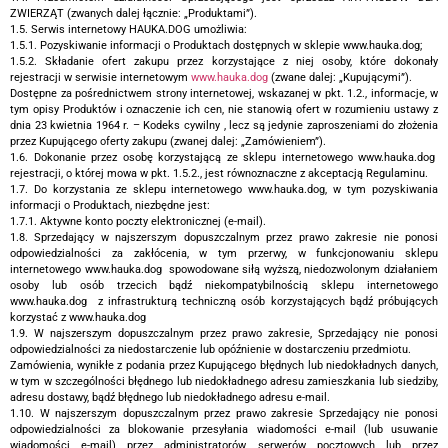
ZWIERZĄT (zwanych dalej łącznie: „Produktami”).
1.5. Serwis internetowy HAUKA.DOG umożliwia:
1.5.1. Pozyskiwanie informacji o Produktach dostępnych w sklepie www.hauka.dog;
1.5.2. Składanie ofert zakupu przez korzystające z niej osoby, które dokonały
rejestracji w serwisie internetowym
www.hauka.dog
(zwane dalej: „Kupującymi”).
Dostępne za pośrednictwem strony internetowej, wskazanej w pkt. 1.2., informacje, w
tym opisy Produktów i oznaczenie ich cen, nie stanowią ofert w rozumieniu ustawy z
dnia 23 kwietnia 1964 r. – Kodeks cywilny , lecz są jedynie zaproszeniami do złożenia
przez Kupującego oferty zakupu (zwanej dalej: „Zamówieniem”).
1.6. Dokonanie przez osobę korzystającą ze sklepu internetowego www.hauka.dog
rejestracji, o której mowa w pkt. 1.5.2., jest równoznaczne z akceptacją Regulaminu.
1.7. Do korzystania ze sklepu internetowego www.hauka.dog, w tym pozyskiwania
informacji o Produktach, niezbędne jest:
1.7.1. Aktywne konto poczty elektronicznej (e-mail).
1.8. Sprzedający w najszerszym dopuszczalnym przez prawo zakresie nie ponosi
odpowiedzialności za zakłócenia, w tym przerwy, w funkcjonowaniu sklepu
internetowego www.hauka.dog spowodowane siłą wyższą, niedozwolonym działaniem
osoby lub osób trzecich bądź niekompatybilnością sklepu internetowego
www.hauka.dog z infrastrukturą techniczną osób korzystających bądź próbujących
korzystać z www.hauka.dog
1.9. W najszerszym dopuszczalnym przez prawo zakresie, Sprzedający nie ponosi
odpowiedzialności za niedostarczenie lub opóźnienie w dostarczeniu przedmiotu.
Zamówienia, wynikłe z podania przez Kupującego błędnych lub niedokładnych danych,
w tym w szczególności błędnego lub niedokładnego adresu zamieszkania lub siedziby,
adresu dostawy, bądź błędnego lub niedokładnego adresu e-mail.
1.10. W najszerszym dopuszczalnym przez prawo zakresie Sprzedający nie ponosi
odpowiedzialności za blokowanie przesyłania wiadomości e-mail (lub usuwanie
wiadomości e-mail) przez administratorów serwerów pocztowych lub przez