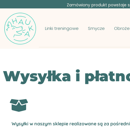
Zamówiony produkt powstaje sp
Linki treningowe
Smycze
Obroże
Wysyłka i płatn
Wysyłki w naszym sklepie realizowane są za pośredn