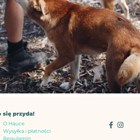
o się przyda!
O Hauce
Wysyłka i płatności
Regulamin