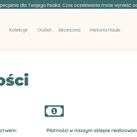
ecjalnie dla Twojego Psiaka. Czas oczekiwania może wynieść od 
Kolekcje
Outlet
Akcesoria
Historia Hauki
ości
ictwem:
Płatności w naszym sklepie realizowa