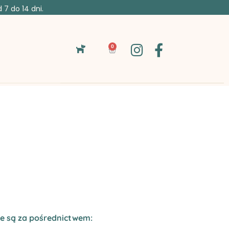
7 do 14 dni.
0
ne są za pośrednictwem: