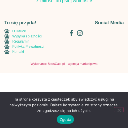
Z miłości do psiej wolności!
To się przyda!
Social Media
O Hauce
Wysyłka i płatności
Regulamin
Polityka Prywatności
Kontakt
Wykonanie: BossCats.pl – agencja marketigowa
Ta strona korzysta z ciasteczek aby świadczyć usługi na
najwyższym poziomie. Dalsze korzystanie ze strony oznacza,
że zgadzasz się na ich użycie.
Zgoda