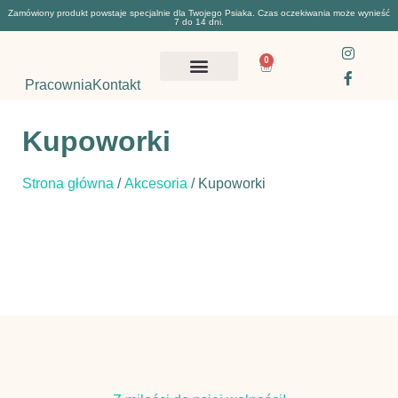
Zamówiony produkt powstaje specjalnie dla Twojego Psiaka. Czas oczekiwania może wynieść
7 do 14 dni.
0
Pracownia
Kontakt
Kupoworki
Strona główna
/
Akcesoria
/ Kupoworki