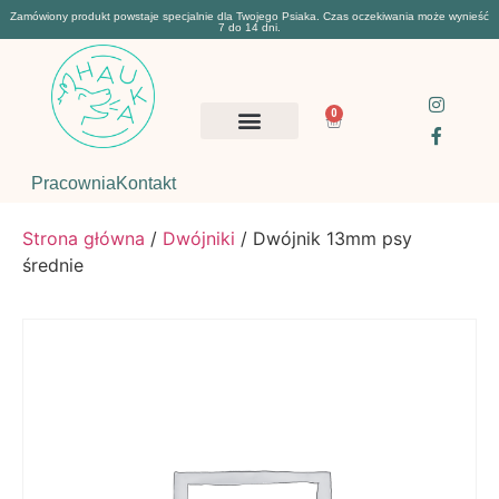
Zamówiony produkt powstaje specjalnie dla Twojego Psiaka. Czas oczekiwania może wynieść
7 do 14 dni.
0
Pracownia
Kontakt
Strona główna
/
Dwójniki
/ Dwójnik 13mm psy
średnie