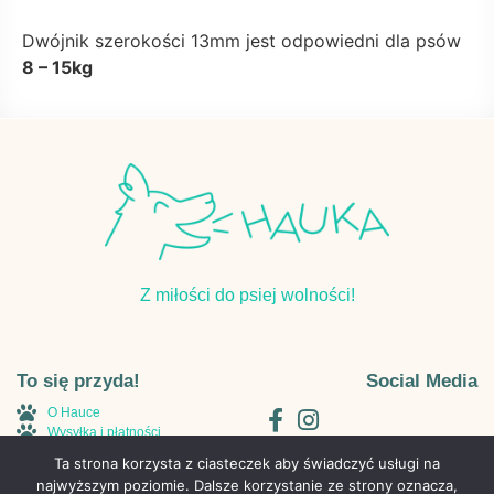
Dwójnik szerokości 13mm jest odpowiedni dla psów
8 – 15kg
Z miłości do psiej wolności!
To się przyda!
Social Media
O Hauce
Wysyłka i płatności
Regulamin
Ta strona korzysta z ciasteczek aby świadczyć usługi na
Polityka Prywatności
najwyższym poziomie. Dalsze korzystanie ze strony oznacza,
Kontakt